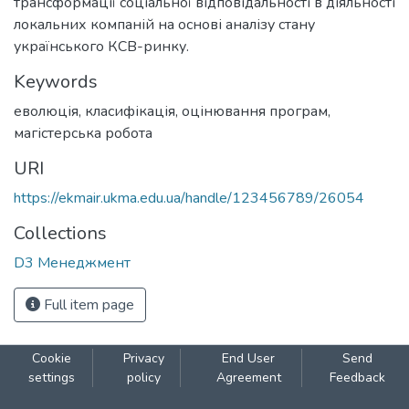
трансформації соціальної відповідальності в діяльності
локальних компаній на основі аналізу стану
українського КСВ-ринку.
Keywords
еволюція
,
класифікація
,
оцінювання програм
,
магістерська робота
URI
https://ekmair.ukma.edu.ua/handle/123456789/26054
Collections
D3 Менеджмент
Full item page
Cookie
Privacy
End User
Send
settings
policy
Agreement
Feedback