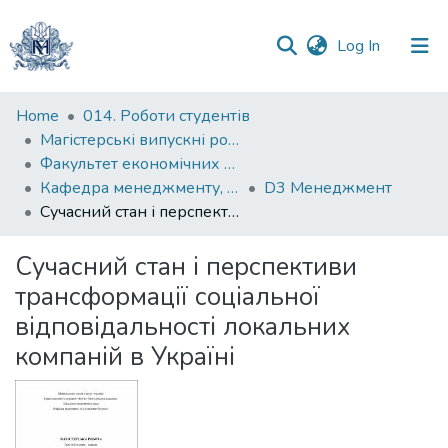
(current)
Log In
Communities
Home
014. Роботи студентів
&
Магістерські випускні роботи
Collections
Факультет економічних наук
Кафедра менеджменту, маркетингу та підприємництва
D3 Менеджмент
All of DSpace
Сучасний стан і перспективи трансформації соціальної відповідальності локальних компаній в Україні
Statistics
Сучасний стан і перспективи
трансформації соціальної
відповідальності локальних
компаній в Україні