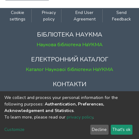
Cookie
Privacy
End User
Send
settings
policy
Agreement
Feedback
БІБЛІОТЕКА НАУКМА
Наукова бібліотека НаУКМА
ЕЛЕКТРОННИЙ КАТАЛОГ
Каталог Наукової бібліотеки НаУКМА
КОНТАКТИ
м. Київ, вул. Григорія Сковороди, 2
We collect and process your personal information for the
к. 1, к. 120
following purposes:
Authentication, Preferences,
Acknowledgement and Statistics
.
тел.
(044) 463-69-31
To learn more, please read our
privacy policy
.
ekmair@ukma.edu.ua
Customize
Decline
That's ok