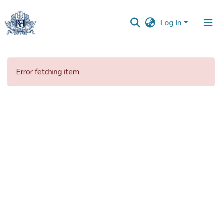
Log In
Communities
&
Error fetching item
Collections
All of DSpace