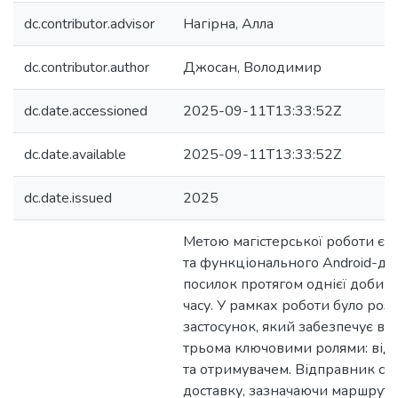
dc.contributor.advisor
Нагірна, Алла
dc.contributor.author
Джосан, Володимир
dc.date.accessioned
2025-09-11T13:33:52Z
dc.date.available
2025-09-11T13:33:52Z
dc.date.issued
2025
Метою магістерської роботи є 
та функціонального Android-до
посилок протягом однієї доби 
часу. У рамках роботи було ро
застосунок, який забезпечує вз
трьома ключовими ролями: від
та отримувачем. Відправник ст
доставку, зазначаючи маршрут, ч