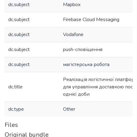
dc.subject
Mapbox
dc.subject
Firebase Cloud Messaging
dc.subject
Vodafone
dc.subject
push-сповіщення
dc.subject
магістерська робота
Реалізація логістичної платформ
dc.title
для управління доставкою поси
однієї доби
dc.type
Other
Files
Original bundle