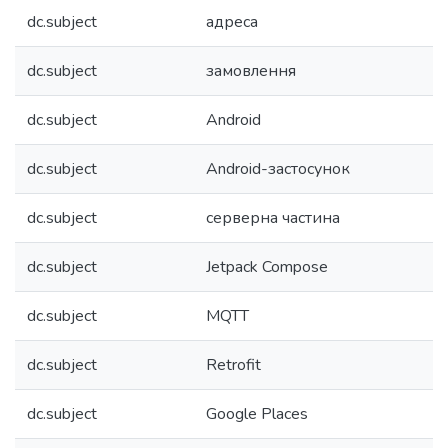
dc.subject
адреса
dc.subject
замовлення
dc.subject
Android
dc.subject
Android-застосунок
dc.subject
серверна частина
dc.subject
Jetpack Compose
dc.subject
MQTT
dc.subject
Retrofit
dc.subject
Google Places