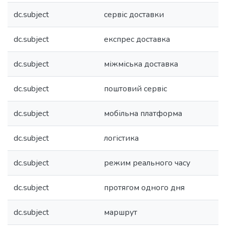
dc.subject
сервіс доставки
dc.subject
експрес доставка
dc.subject
міжміська доставка
dc.subject
поштовий сервіс
dc.subject
мобільна платформа
dc.subject
логістика
dc.subject
режим реального часу
dc.subject
протягом одного дня
dc.subject
маршрут