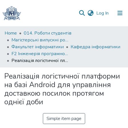
(current)
Log In
Communities
Home
014. Роботи студентів
&
Магістерські випускні роботи
Collections
Факультет інформатики
Кафедра інформатики
F2 Інженерія програмного забезпечення
All of DSpace
Реалізація логістичної платформи на базі Android для управління доставкою посилок протягом однієї доби
Statistics
Реалізація логістичної платформи
на базі Android для управління
доставкою посилок протягом
однієї доби
Simple item page