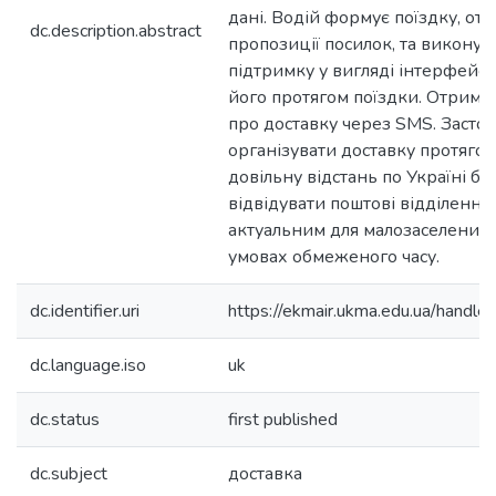
дані. Водій формує поїздку, отр
dc.description.abstract
пропозиції посилок, та виконує
підтримку у вигляді інтерфейс
його протягом поїздки. Отриму
про доставку через SMS. Засто
організувати доставку протяго
довільну відстань по Україні бе
відвідувати поштові відділення
актуальним для малозаселених 
умовах обмеженого часу.
dc.identifier.uri
https://ekmair.ukma.edu.ua/han
dc.language.iso
uk
dc.status
first published
dc.subject
доставка