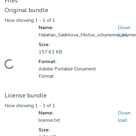
Files
Original bundle
Now showing
1 - 1 of 1
Name:
Down
Halahan_Salikhova_Mistse_vchynennia_krymin
load
Size:
157.63 KB
Format:
Loading...
Adobe Portable Document
Format
License bundle
Now showing
1 - 1 of 1
Name:
Down
license.txt
load
Size: