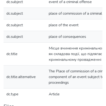
dc.subject
event of a criminal offense
dc.subject
place of commission of a criminal o
dc.subject
place of the event
dc.subject
place of consequences
Місце вчинення кримінальног
dc.title
як складова події, що підлягає
кримінальному провадженні
The Place of commission of a crimi
dc.title.alternative
component of an event subject to pr
proceedings
dc.type
Article