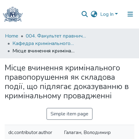
Log In
Communities
Home
004. Факультет правничих наук
&
Кафедра кримінального та кримінального процесуального права
Collections
Місце вчинення кримінального правопорушення як складова події, що підлягає доказуванню в кримінальному провадженні
All of DSpace
Місце вчинення кримінального
правопорушення як складова
Statistics
події, що підлягає доказуванню в
кримінальному провадженні
Simple item page
dc.contributor.author
Галаган, Володимир