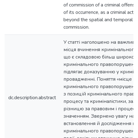
of commission of a criminal offense
of its occurrence, as a criminal act 
beyond the spatial and temporal co
commission.
У статті наголошено на важливо
місця вчинення кримінального
що є складовою більш широкого
кримінального правопорушення
підлягає доказуванню у кримі
провадженні. Поняття «місце в
кримінального правопорушення
з позицій кримінального права
dc.description.abstract
процесу та криміналістики, заз
різницю за правовим і процес
значенням. Звернено увагу на 
встановлення й дослідження м
кримінального правопорушення 