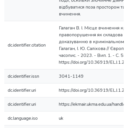
події, оскільки злочинне діянн
відбуватися поза простором та 
вчинення.
Галаган В. І. Місце вчинення к
правопорушення як складова под
доказуванню в кримінальному пр
dc.identifier.citation
Галаган, І. Ю. Саліхова // Євро
часопис. - 2023. - Вип. 1. - С. 59
https://doi.org/10.36919/ELJ.1.2
dc.identifier.issn
3041-1149
dc.identifier.uri
https://doi.org/10.36919/ELJ.1.2
dc.identifier.uri
https://ekmair.ukma.edu.ua/han
dc.language.iso
uk