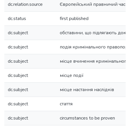
dc.relation.source
Європейський правничий часо
dc.status
first published
dc.subject
обставини, що підлягають док
dc.subject
подія кримінального правопор
dc.subject
місце вчинення кримінальног
dc.subject
місце події
dc.subject
місце настання наслідків
dc.subject
стаття
dc.subject
circumstances to be proven