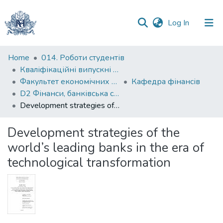
(current)
Log In
Communities
Home
014. Роботи студентів
&
Кваліфікаційні випускні роботи здобувачів вищої освіти бакалаврських програм
Collections
Факультет економічних наук
Кафедра фінансів
D2 Фінанси, банківська справа, страхування та фондовий ринок
All of DSpace
Development strategies of the world’s leading banks in the era of technological transformation
Statistics
Development strategies of the
world’s leading banks in the era of
technological transformation