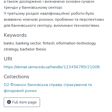
а також досліджено і визначено основні сучасні
тренди у банківському секторі.
У третьому розділі кваліфікаційної роботи було
виявлено ключові ризики, проблеми та перспективи
для банківського сектору, викликані технологіями.
Keywords
banks
,
banking sector
,
fintech
,
information technology
,
strategy
,
bachelor thesis
URI
https://ekmair.ukma.edu.ua/handle/123456789/21008
Collections
D2 Фінанси, банківська справа, страхування та
фондовий ринок
Full item page