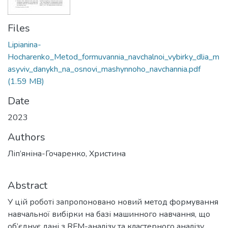
Files
Lipianina-
Hocharenko_Metod_formuvannia_navchalnoi_vybirky_dlia_m
asyviv_danykh_na_osnovi_mashynnoho_navchannia.pdf
(1.59 MB)
Date
2023
Authors
Ліп’яніна-Гочаренко, Христина
Abstract
У цій роботі запропоновано новий метод формування
навчальної вибірки на базі машинного навчання, що
об’єднує дані з RFM-аналізу та кластерного аналізу.