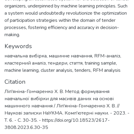
organizers, underpinned by machine learning principles. Such
a system would undoubtedly revolutionize the optimization
of participation strategies within the domain of tender
processes, fostering efficiency and accuracy in decision-
making.
Keywords
навчальна вибірка
,
машинне навчання
,
RFM-аналіз
,
кластерний аналіз
,
тендери
,
стаття
,
training sample
,
machine learning
,
cluster analysis
,
tenders
,
RFM analysis
Citation
Ліп'яніна-Гончаренко Х. В. Метод формування
навчальної вибірки для масивів даних на основі
машинного навчання / Ліп'яніна-Гончаренко Х. В. //
Наукові записки НаУКМА. Комп'ютерні науки. - 2023. -
Т. 6. - С. 30-35. - https://doi.org/10.18523/2617-
3808.2023.6.30-35