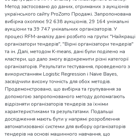
Метод застосовано до даних, отриманих з аукціонів
українського сайту ProZorro Продажі. Запропонована
вибірка охоплює 92 638 аукціонів, 29 164 унікальні
аукціони та 39 747 унікальних організаторів. У
процесі RFM-аналізу дані розбито на групи: "Найкращі
організатори тендерів", "Вірні організатори тендерів"
та ін. Далі, методом K-means, дані були поділено на
кластери, що дало змогу відокремити різні категорії
організаторів. Результати тестування, проведеного з
використанням Logistic Regression і Naive Bayes,
засвідчили високу точність для обох методів.
Продемонстровано, що вибірка та групування за
допомогою запропонованого методу допомагають
відрізняти організаторів тендерів за їхніми
характеристиками та результатами. Подальші
дослідження мають бути у напрямі розроблення
автоматизованої системи для вибору організаторів
тендерів на основі машинного навчання, що