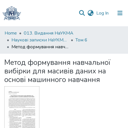
(current)
Log In
Communities
Home
013. Видання НаУКМА
&
Наукові записки НаУКМА. Комп'ютерні науки
Том 6
Collections
Метод формування навчальної вибірки для масивів даних на основі машинного навчання
All of DSpace
Метод формування навчальної
вибірки для масивів даних на
Statistics
основі машинного навчання