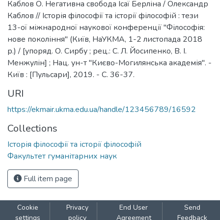
Каблов О. Негативна свобода Ісаї Берліна / Олександр
Каблов // Історія філософії та історії філософій : тези
13-ої міжнародної наукової конференції "Філософія:
нове покоління" (Київ, НаУКМА, 1-2 листопада 2018
р.) / [упоряд. О. Сирбу ; рец.: С. Л. Йосипенко, В. І.
Менжулін] ; Нац. ун-т "Києво-Могилянська академія". -
Київ : [Пульсари], 2019. - С. 36-37.
URI
https://ekmair.ukma.edu.ua/handle/123456789/16592
Collections
Історія філософії та історії філософій
Факультет гуманітарних наук
Full item page
Cookie
Privacy
End User
Send
settings
policy
Agreement
Feedback