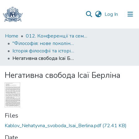
(current)
Log In
Communities
Home
012. Конференції та семінари НаУКМА
&
"Філософія: нове покоління" : міжнародна наукова конференція
Collections
Історія філософії та історії філософій
Негативна свобода Ісаї Берліна
All of DSpace
Негативна свобода Ісаї Берліна
Statistics
Files
Kablov_Nehatyvna_svoboda_Isai_Berlina.pdf
(72.41 KB)
Date