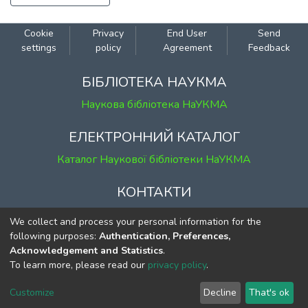
Cookie
Privacy
End User
Send
settings
policy
Agreement
Feedback
БІБЛІОТЕКА НАУКМА
Наукова бібліотека НаУКМА
ЕЛЕКТРОННИЙ КАТАЛОГ
Каталог Наукової бібліотеки НаУКМА
КОНТАКТИ
м. Київ, вул. Григорія Сковороди, 2
We collect and process your personal information for the
к. 1, к. 120
following purposes:
Authentication, Preferences,
Acknowledgement and Statistics
.
тел.
(044) 463-69-31
To learn more, please read our
privacy policy
.
ekmair@ukma.edu.ua
Customize
Decline
That's ok