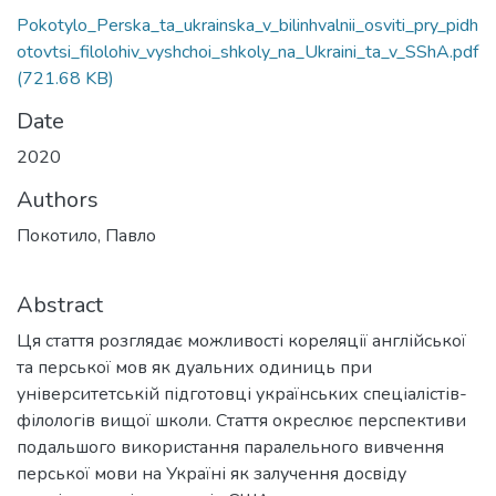
Pokotylo_Perska_ta_ukrainska_v_bilinhvalnii_osviti_pry_pidh
otovtsi_filolohiv_vyshchoi_shkoly_na_Ukraini_ta_v_SShA.pdf
(721.68 KB)
Date
2020
Authors
Покотило, Павло
Abstract
Ця стаття розглядає можливості кореляції англійської
та перської мов як дуальних одиниць при
університетській підготовці українських спеціалістів-
філологів вищої школи. Стаття окреслює перспективи
подальшого використання паралельного вивчення
перської мови на Україні як залучення досвіду