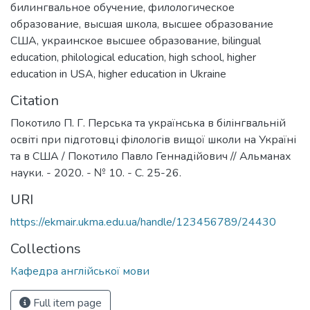
билингвальное обучение
,
филологическое
образование
,
высшая школа
,
высшее образование
США
,
украинское высшее образование
,
bilingual
education
,
philological education
,
high school
,
higher
education in USA
,
higher education in Ukraine
Citation
Покотило П. Г. Перська та українська в білінгвальній
освіті при підготовці філологів вищої школи на Україні
та в США / Покотило Павло Геннадійович // Альманах
науки. - 2020. - № 10. - С. 25-26.
URI
https://ekmair.ukma.edu.ua/handle/123456789/24430
Collections
Кафедра англійської мови
Full item page