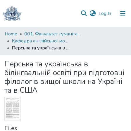
(current)
Log In
Communities
Home
001. Факультет гуманітарних наук
&
Кафедра англійської мови
Collections
Перська та українська в білінгвальній освіті при підготовці філологів вищої школи на Україні та в США
All of DSpace
Перська та українська в
білінгвальній освіті при підготовці
Statistics
філологів вищої школи на Україні
та в США
Files