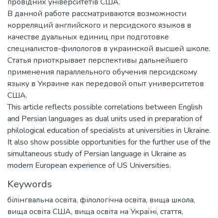
провідних університетів США.
В данной работе рассматриваются возможности
корреляций английского и персидского языков в
качестве дуальных единиц при подготовке
специалистов-филологов в украинской высшей школе.
Статья приоткрывает перспективы дальнейшего
применения параллельного обучения персидскому
языку в Украине как передовой опыт университетов
США.
This article reflects possible correlations between English
and Persian languages as dual units used in preparation of
philological education of specialists at universities in Ukraine.
It also show possible opportunities for the further use of the
simultaneous study of Persian language in Ukraine as
modern European experience of US Universities.
Keywords
білінгвальна освіта
,
філологічна освіта
,
вища школа
,
вища освіта США
,
вища освіта на Україні
,
стаття
,