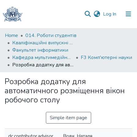
(current)
Log In
Communities
Home
014. Роботи студентів
&
Кваліфікаційні випускні роботи здобувачів вищої освіти бакалаврських програм
Collections
Факультет інформатики
Кафедра мультимедійних систем
F3 Комп'ютерні науки
All of DSpace
Розробка додатку для автоматичного розміщення вікон робочого столу
Statistics
Розробка додатку для
автоматичного розміщення вікон
робочого столу
Simple item page
dc.contributor.advisor
Вовк, Наталя