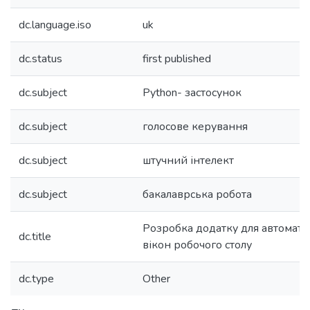
dc.language.iso
uk
dc.status
first published
dc.subject
Python- застосунок
dc.subject
голосове керування
dc.subject
штучний інтелект
dc.subject
бакалаврська робота
Розробка додатку для автомат
dc.title
вікон робочого столу
dc.type
Other