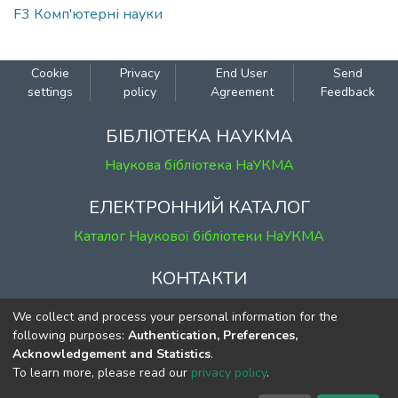
F3 Комп'ютерні науки
Cookie
Privacy
End User
Send
settings
policy
Agreement
Feedback
БІБЛІОТЕКА НАУКМА
Наукова бібліотека НаУКМА
ЕЛЕКТРОННИЙ КАТАЛОГ
Каталог Наукової бібліотеки НаУКМА
КОНТАКТИ
м. Київ, вул. Григорія Сковороди, 2
We collect and process your personal information for the
к. 1, к. 120
following purposes:
Authentication, Preferences,
Acknowledgement and Statistics
.
тел.
(044) 463-69-31
To learn more, please read our
privacy policy
.
ekmair@ukma.edu.ua