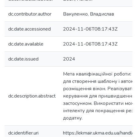
dc.contributor.author
Вакуленко, Владислав
dc.date.accessioned
2024-11-06T08:17:43Z
dc.date.available
2024-11-06T08:17:43Z
dc.date.issued
2024
Мета кваліфікаційної роботи: 
для створення шаблону і автом
розміщення вікон. Реалізувати 
dc.description.abstract
керування для пришвидшення в
застосунком. Використати можл
інтелекту для покращення резу
додатку.
dc.identifier.uri
https://ekmair.ukma.edu.ua/han