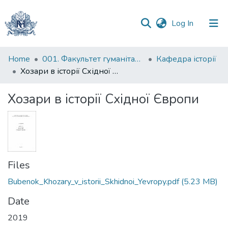
(current)
Log In
Communities
Home
001. Факультет гуманітарних наук
Кафедра історії
&
Хозари в історії Східної Європи
Collections
Хозари в історії Східної Європи
All of DSpace
Statistics
Files
Bubenok_Khozary_v_istorii_Skhidnoi_Yevropy.pdf
(5.23 MB)
Date
2019