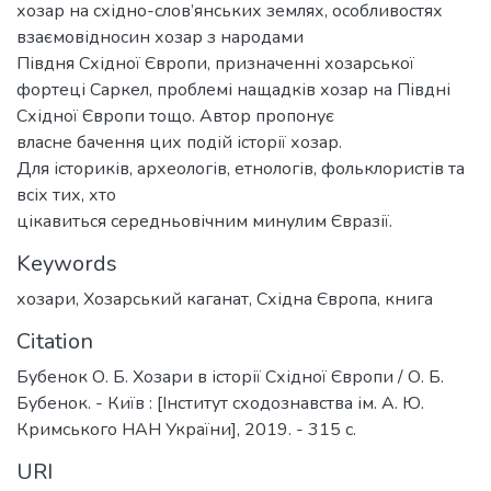
хозар на східно-слов’янських землях, особливостях
взаємовідносин хозар з народами
Півдня Східної Європи, призначенні хозарської
фортеці Саркел, проблемі нащадків хозар на Півдні
Східної Європи тощо. Автор пропонує
власне бачення цих подій історії хозар.
Для істориків, археологів, етнологів, фольклористів та
всіх тих, хто
цікавиться середньовічним минулим Євразії.
Keywords
хозари
,
Хозарський каганат
,
Східна Європа
,
книга
Citation
Бубенок О. Б. Хозари в історії Східної Європи / О. Б.
Бубенок. - Київ : [Інститут сходознавства ім. А. Ю.
Кримського НАН України], 2019. - 315 с.
URI