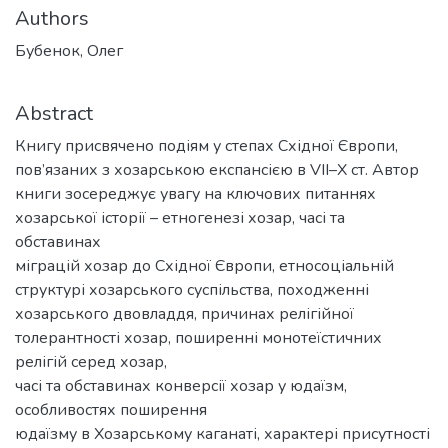
Authors
Бубенок, Олег
Abstract
Книгу присвячено подіям у степах Східної Європи,
пов’язаних з хозарською експансією в VІI–X ст. Автор
книги зосереджує увагу на ключових питаннях
хозарської історії – етногенезі хозар, часі та
обставинах
міграцій хозар до Східної Європи, етносоціальній
структурі хозарського суспільства, походженні
хозарського двовладдя, причинах релігійної
толерантності хозар, поширенні монотеїстичних
релігій серед хозар,
часі та обставинах конверсії хозар у юдаїзм,
особливостях поширення
юдаїзму в Хозарському каганаті, характері присутності