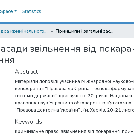
DSpace
Statistics
Кафедра кримінального та кримінального процесуального права
Принципи і загальні засади звільнення від покарання як проблема соціального замовлення
засади звільнення від покар
ння
Abstract
Матеріали доповіді учасника Міжнародної науково-
конференції "Правова доктрина – основа формуван
системи держави", присвяченої 20-річчю Національн
правових наук України та обговоренню п'ятитомної
"Правова доктрина України" , (м. Харків, 20-21 листо
Keywords
кримінальне право
,
звільнення від покарання
,
прин