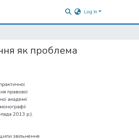
Log In
ання як проблема
практичної
ня правової
ої академії
 монографії
пада 2013 р.).
ципи звільнення