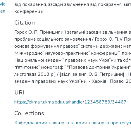
vid
від покарання
,
засади звільнення від покарання
,
мат
len
конференції
Citation
Горох О. П. Принципи і загальні засади звільнення 
проблема соціального замовлення / Горох О. П. // П
основа формування правової системи держави : мат
Міжнародної науково-практичної конференції, при
Національної академії правових наук України та о
п'ятитомної монографії "Правова доктрина України"
листопада 2013 р.) / [відп. за вип. О. В. Петришин] ;
академія правових наук України. - Харків : Право, 20
URI
https://ekmair.ukma.edu.ua/handle/123456789/34467
Collections
Кафедра кримінального та кримінального процесуа