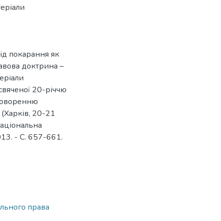
еріали
від покарання як
равова доктрина –
еріали
свяченої 20-річчю
бговоренню
 (Харків, 20-21
 Національна
13. - С. 657-661.
льного права