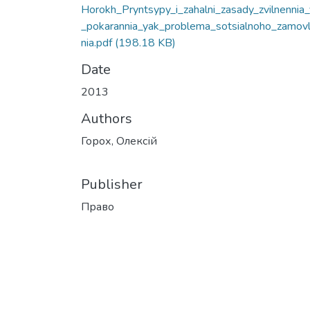
Horokh_Pryntsypy_i_zahalni_zasady_zvilnennia_
_pokarannia_yak_problema_sotsialnoho_zamov
nia.pdf
(198.18 KB)
Date
2013
Authors
Горох, Олексій
Publisher
Право