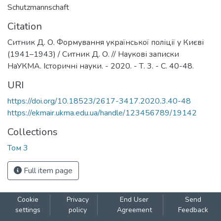
Schutzmannschaft
Citation
Ситник Д. О. Формування української поліції у Києві
(1941–1943) / Ситник Д. О. // Наукові записки
НаУКМА. Історичні науки. - 2020. - Т. 3. - С. 40-48.
URI
https://doi.org/10.18523/2617-3417.2020.3.40-48
https://ekmair.ukma.edu.ua/handle/123456789/19142
Collections
Том 3
Full item page
Cookie
Privacy
End User
Send
settings
policy
Agreement
Feedback