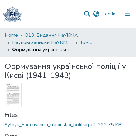
(current)
Log In
Communities
Home
013. Видання НаУКМА
&
Наукові записки НаУКМА. Історичні науки
Том 3
Collections
Формування української поліції у Києві (1941–1943)
All of DSpace
Формування української поліції у
Києві (1941–1943)
Statistics
Files
Sytnyk_Formuvannia_ukrainskoi_politsii.pdf
(323.75 KB)