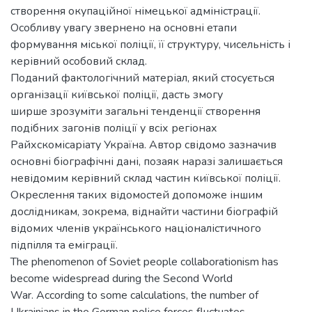
створення окупаційної німецької адміністрації.
Особливу увагу звернено на основні етапи
формування міської поліції, її структуру, чисельність і
керівний особовий склад.
Поданий фактологічний матеріал, який стосується
організації київської поліції, дасть змогу
ширше зрозуміти загальні тенденції створення
подібних загонів поліції у всіх регіонах
Райхскомісаріату Україна. Автор свідомо зазначив
основні біографічні дані, позаяк наразі залишається
невідомим керівний склад частин київської поліції.
Окреслення таких відомостей допоможе іншим
дослідникам, зокрема, віднайти частини біографій
відомих членів українського націоналістичного
підпілля та еміграції.
The phenomenon of Soviet people collaborationism has
become widespread during the Second World
War. According to some calculations, the number of