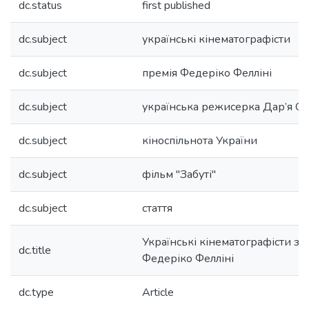
dc.status
first published
dc.subject
українські кінематографісти
dc.subject
премія Федеріко Фелліні
dc.subject
українська режисерка Дар’я 
dc.subject
кіноспільнота України
dc.subject
фільм "Забуті"
dc.subject
стаття
Українські кінематографісти з
dc.title
Федеріко Фелліні
dc.type
Article