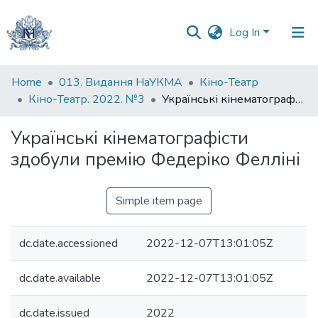
Log In
Communities
Home
013. Видання НаУКМА
Кіно-Театр
&
Кіно-Театр. 2022. №3
Українські кінематографісти здобули премію Федеріко Фелліні
Collections
Українські кінематографісти
All of DSpace
здобули премію Федеріко Фелліні
Statistics
Simple item page
dc.date.accessioned
2022-12-07T13:01:05Z
dc.date.available
2022-12-07T13:01:05Z
dc.date.issued
2022