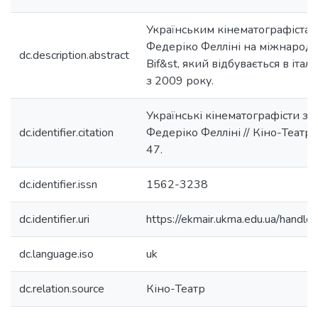
Українським кінематографіста
Федеріко Фелліні на міжнародн
dc.description.abstract
Bif&st, який відбувається в італі
з 2009 року.
Українські кінематографісти з
dc.identifier.citation
Федеріко Фелліні // Кіно-Театр. -
47.
dc.identifier.issn
1562-3238
dc.identifier.uri
https://ekmair.ukma.edu.ua/han
dc.language.iso
uk
dc.relation.source
Кіно-Театр