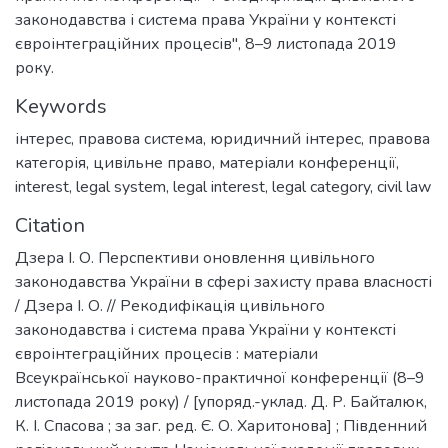
законодавства і система права України у контексті
євроінтеграційних процесів", 8–9 листопада 2019
року.
Keywords
інтерес
,
правова система
,
юридичний інтерес
,
правова
категорія
,
цивільне право
,
матеріали конференції
,
interest
,
legal system
,
legal interest
,
legal category
,
civil law
Citation
Дзера І. О. Перспективи оновлення цивільного
законодавства України в сфері захисту права власності
/ Дзера І. О. // Рекодифікація цивільного
законодавства і система права України у контексті
євроінтеграційних процесів : матеріали
Всеукраїнської науково-практичної конференції (8–9
листопада 2019 року) / [упоряд.-уклад. Д. Р. Байталюк,
К. І. Спасова ; за заг. ред. Є. О. Харитонова] ; Південний