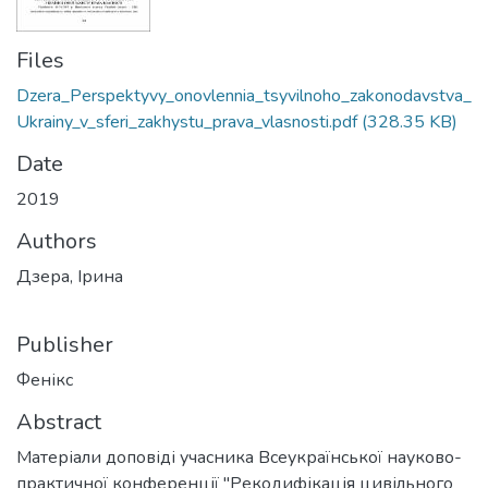
Files
Dzera_Perspektyvy_onovlennia_tsyvilnoho_zakonodavstva_
Ukrainy_v_sferi_zakhystu_prava_vlasnosti.pdf
(328.35 KB)
Date
2019
Authors
Дзера, Ірина
Publisher
Фенікс
Abstract
Матеріали доповіді учасника Всеукраїнської науково-
практичної конференції "Рекодифікація цивільного