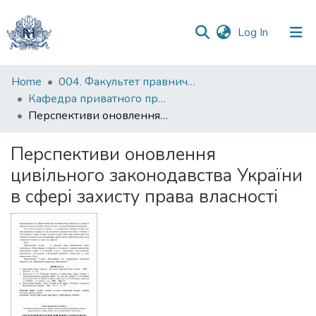
(current)
Log In
Communities
Home
004. Факультет правничих наук
&
Кафедра приватного права
Collections
Перспективи оновлення цивільного законодавства України в сфері захисту права власності
All of DSpace
Перспективи оновлення
цивільного законодавства України
Statistics
в сфері захисту права власності