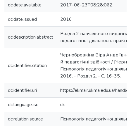
dc.date.available
2017-06-23T08:28:06Z
dc.date.issued
2016
Розділ 2 навчального видання 
dc.description.abstract
педагогічної діяльності: практик
Чернобровкіна Віра Андріївна.
й педагогічні здібності / [Черноб
dc.identifier.citation
Психологія педагогічної діяльнос
2016. - Розділ 2. - С. 16-35.
dc.identifier.uri
https://ekmair.ukma.edu.ua/han
dc.language.iso
uk
dc.relation.source
Психологія педагогічної діяльно