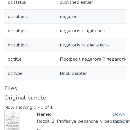
dc.status
published earlier
dc.subject
педагог
dc.subject
педагогічні здібності
dc.subject
педагогічна діяльність
dc.title
Професія педагога й педагогічні
dc.type
Book chapter
Files
Original bundle
Now showing
1 - 1 of 1
Name:
Down
Rozdil_2_Profesiya_pedahoha_y_pedahohichni
load