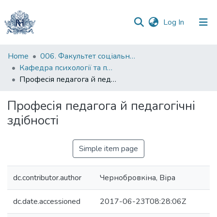
(current)
Log In
Communities
Home
006. Факультет соціальних наук і соціальних технологій
&
Кафедра психології та педагогіки
Collections
Професія педагога й педагогічні здібності
All of DSpace
Професія педагога й педагогічні
здібності
Statistics
Simple item page
dc.contributor.author
Чернобровкіна, Віра
dc.date.accessioned
2017-06-23T08:28:06Z