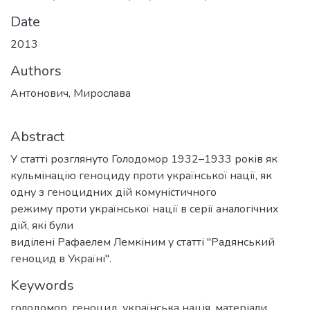
Date
2013
Authors
Антонович, Мирослава
Abstract
У статті розглянуто Голодомор 1932–1933 років як
кульмінацію геноциду проти української нації, як
одну з геноцидних дій комуністичного
режиму проти української нації в серії аналогічних
дій, які були
виділені Рафаелем Лемкіним у статті "Радянський
геноцид в Україні".
Keywords
голодомор
,
геноцид
,
українська нація
,
матеріали