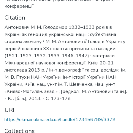
конференції
Citation
Антонович М. М. Голодомор 1932–1933 років в
Україні як геноцид української нації : суб’єктивна
сторона злочину / М. М. Антонович // Голод в Україні у
першій половині ХХ століття: причини та наслідки
(1921-1923, 1932-1933, 1946-1947) : матеріали
Міжнародної наукової конференції, Київ, 20-21
листопада 2013 р. / Ін-т демографії та соц. дослідж. ім.
М. В. Птухи НАН України, Ін-т історії України НАН
України, Київ. нац. ун-т ім. Т. Шевченка, Нац. ун-т
«Києво-Могилян. акад.» ; [редкол.: М. Антонович та ін.].
- К. : [б. в.], 2013. - С. 173-178.
URI
https://ekmair.ukma.edu.ua/handle/123456789/3378
Collections