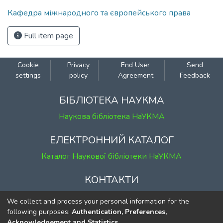
Кафедра міжнародного та європейського права
Full item page
Cookie
Privacy
End User
Send
settings
policy
Agreement
Feedback
БІБЛІОТЕКА НАУКМА
Наукова бібліотека НаУКМА
ЕЛЕКТРОННИЙ КАТАЛОГ
Каталог Наукової бібліотеки НаУКМА
КОНТАКТИ
м. Київ, вул. Григорія Сковороди, 2
We collect and process your personal information for the
к. 1, к. 120
following purposes:
Authentication, Preferences,
Acknowledgement and Statistics
.