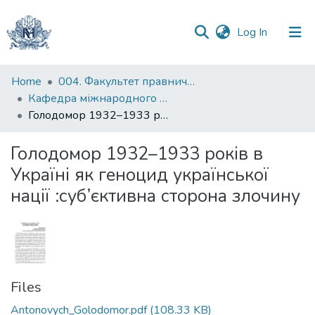
(current)
Log In
Communities
Home
004. Факультет правничих наук
&
Кафедра міжнародного та європейського права
Collections
Голодомор 1932–1933 років в Україні як геноцид української нації :суб’єктивна сторона злочину
All of DSpace
Голодомор 1932–1933 років в
Україні як геноцид української
Statistics
нації :суб’єктивна сторона злочину
Files
Antonovych_Golodomor.pdf
(108.33 KB)