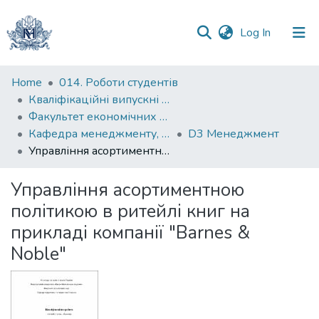
(current)
Log In
Communities
Home
014. Роботи студентів
&
Кваліфікаційні випускні роботи здобувачів вищої освіти бакалаврських програм
Collections
Факультет економічних наук
Кафедра менеджменту, маркетингу та підприємництва
D3 Менеджмент
All of DSpace
Управління асортиментною політикою в ритейлі книг на прикладі компанії "Barnes & Noble"
Statistics
Управління асортиментною
політикою в ритейлі книг на
прикладі компанії "Barnes &
Noble"