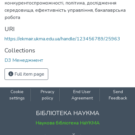
конкурентоспроможності
,
політика
,
дослідження
середовища
,
ефективність управління
,
бакалаврська
робота
URI
https://ekmair.ukma.edu.ua/handle/123456789/25963
Collections
D3 Менеджмент
Full item page
Cookie
Privacy
End User
Send
settings
policy
Agreement
Feedback
БІБЛІОТЕКА НАУКМА
Наукова бібліотека НаУКМА