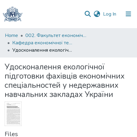
(current)
Log In
Communities
Home
002. Факультет економічних наук
&
Кафедра економічної теорії
Collections
Удосконалення екологічної підготовки фахівців економічних спеціальностей у недержавних навчальних закладах України
All of DSpace
Удосконалення екологічної
підготовки фахівців економічних
Statistics
спеціальностей у недержавних
навчальних закладах України
Files