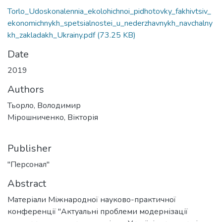
Torlo_Udoskonalennia_ekolohichnoi_pidhotovky_fakhivtsiv_
ekonomichnykh_spetsialnostei_u_nederzhavnykh_navchalny
kh_zakladakh_Ukrainy.pdf
(73.25 KB)
Date
2019
Authors
Тьорло, Володимир
Мірошниченко, Вікторія
Publisher
"Персонал"
Abstract
Матеріали Міжнародної науково-практичної
конференції "Актуальні проблеми модернізації