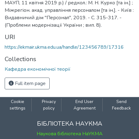
МАУП, 11 квітня 2019 р.) / редкол.: М. Н. Курко [та ін.] ;
Міжрегіон. акад. управління персоналом [та ін.]. - Київ :
Видавничий дім "Персонал", 2019. - С. 315-317. -
(Проблеми модернізації України ; вип. 8).
URI
https://ekmair.ukma.edu.ua/handle/123456789/17316
Collections
Кафедра економічної теорії
Full item page
Cookie
Privacy
End User
Send
settings
policy
Agreement
Feedback
БІБЛІОТЕКА НАУКМА
Наукова бібліотека НаУКМА