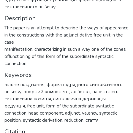
синтаксичного зв 'язку
Description
The paper is an attempt to describe the ways of appearance
in the constructions with the adjunct dative free unit in the
case
manifestation, characterizing in such a way one of the zones
offunctioning of this form of the subordinate syntactic
connection
Keywords
вільне поєднання
,
форма підрядного синтаксичного
зв 'язку
,
опорний компонент
,
ад 'юнкт
,
валентність
,
синтаксична позиція
,
синтаксична деривація
,
редукція
,
free unit
,
form of the subordinate syntactic
connection
,
head component
,
adjunct
,
valency
,
syntactic
position
,
syntactic derivation
,
reduction
,
стаття
Citation