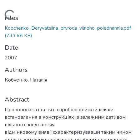
Loading...
Files
Kobchenko_Deryvatsiina_pryroda_vilnoho_poiednannia.pdf
(733.68 KB)
Date
2007
Authors
Кобченко, Наталія
Abstract
Пропонована стаття є спробою описати шляхи
встановлення в конструкціях із залежним дативом
вільного поєднанняу
відмінковому вияві, схарактеризувавши таким чином
одну із зон функціонування цієї форми підрядного