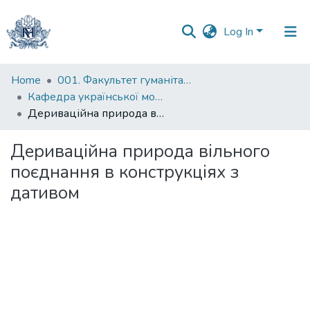
Log In
Communities
Home
001. Факультет гуманітарних наук
&
Кафедра української мови
Collections
Дериваційна природа вільного поєднання в конструкціях з дативом
All of DSpace
Дериваційна природа вільного
поєднання в конструкціях з
Statistics
дативом