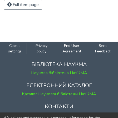
Full item page
Cookie
Privacy
End User
Send
settings
policy
Agreement
Feedback
БІБЛІОТЕКА НАУКМА
Наукова бібліотека НаУКМА
ЕЛЕКТРОННИЙ КАТАЛОГ
Каталог Наукової бібліотеки НаУКМА
КОНТАКТИ
м. Київ, вул. Григорія Сковороди, 2
We collect and process your personal information for the