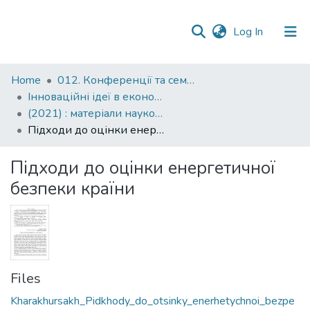
(current)
Log In
Communities
Home
012. Конференції та семінари НаУКМА
&
Інноваційні ідеї в економічній науці: пошуки вирішення сучасних проблем: матеріали науково-практичної конференції
Collections
(2021) : матеріали науково-практичної конференції, 21 жовтня 2021 року
Підходи до оцінки енергетичної безпеки країни
All of DSpace
Підходи до оцінки енергетичної
Statistics
безпеки країни
Files
Kharakhursakh_Pidkhody_do_otsinky_enerhetychnoi_bezpe