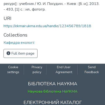
ресурс] : учебник / Ю. И. Посудин. - Киев : [б. и.], 2013.
- 493, [1] с. : ил., фотогр.
URI
https://ekmair.ukma.edu.ua/handle/123456789/1818
Collections
Кафедра екології
Full item page
Cookie
Privacy
End User
Send
settings
policy
Agreement
Feedback
БІБЛІОТЕКА НАУКМА
Наукова бібліотека НаУКМА
ЕЛЕКТРОННИЙ КАТАЛОГ