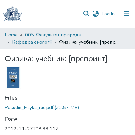
(current)
Log In
Communities
Home
005. Факультет природничих наук
&
Кафедра екології
Физика: учебник: [препринт]
Collections
Физика: учебник: [препринт]
All of DSpace
Statistics
Files
Posudin_Fizyka_rus.pdf
(32.87 MB)
Date
2012-11-27T08:33:11Z