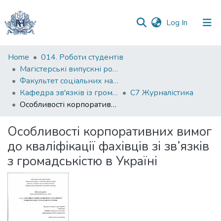
(current)
Log In
Communities
Home
014. Роботи студентів
&
Магістерські випускні роботи
Collections
Факультет соціальних наук і соціальних технологій
Кафедра зв'язків із громадськістю
С7 Журналістика
All of DSpace
Особливості корпоративних вимог до кваліфікації фахівців зі зв’язків з громадськістю в Україні
Statistics
Особливості корпоративних вимог
до кваліфікації фахівців зі зв’язків
з громадськістю в Україні