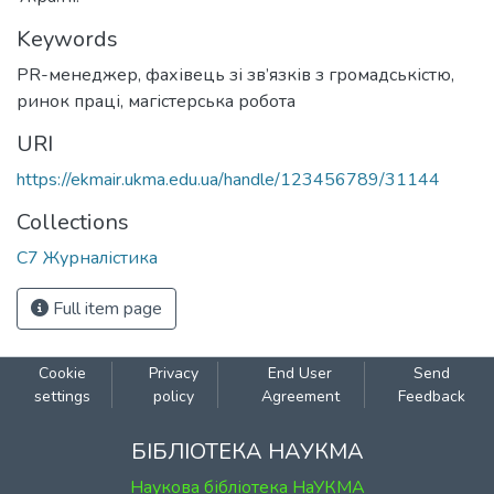
Keywords
PR-менеджер
,
фахівець зі зв’язків з громадськістю
,
ринок праці
,
магістерська робота
URI
https://ekmair.ukma.edu.ua/handle/123456789/31144
Collections
С7 Журналістика
Full item page
Cookie
Privacy
End User
Send
settings
policy
Agreement
Feedback
БІБЛІОТЕКА НАУКМА
Наукова бібліотека НаУКМА