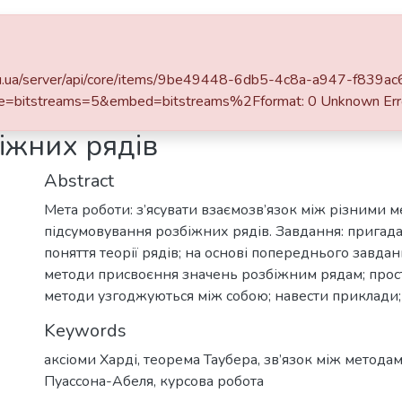
DSpace
Statistics
a.edu.ua/server/api/core/items/9be49448-6db5-4c8a-a947-f839a
e=bitstreams=5&embed=bitstreams%2Fformat: 0 Unknown Err
іжних рядів
Abstract
Мета роботи: з’ясувати взаємозв’язок між різними 
підсумовування розбіжних рядів. Завдання: пригада
поняття теорії рядів; на основі попереднього завдан
методи присвоєння значень розбіжним рядам; прост
методи узгоджуються між собою; навести приклади;
Keywords
аксіоми Харді
,
теорема Таубера
,
зв’язок між методам
Пуассона-Абеля
,
курсова робота