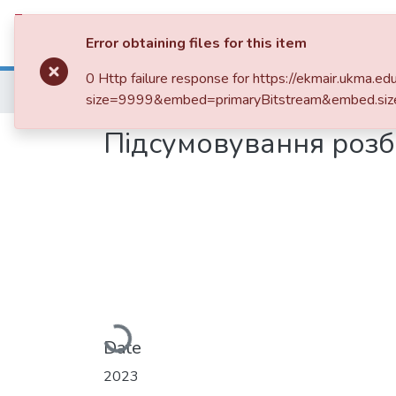
Communities & Collections
All of 
Error obtaining files for this item
0 Http failure response for https://ekmair.ukm
Home
size=9999&embed=primaryBitstream&embed.siz
Підсумовування розб
Loading...
Date
2023