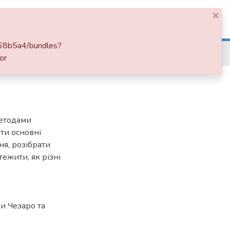
×
Log In
c68b5a4/bundles?
or
методами
ти основні
ня, розібрати
ежити, як різні
и Чезаро та