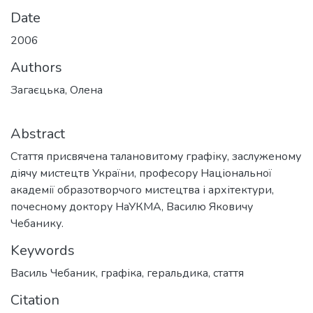
Date
2006
Authors
Загаєцька, Олена
Abstract
Стаття присвячена талановитому графіку, заслуженому
діячу мис­тецтв України, професору Національної
академії образот­ворчого мистецтва і архітектури,
почесному доктору НаУКМА, Василю Яковичу
Чебанику.
Keywords
Василь Чебаник
,
графіка
,
геральдика
,
стаття
Citation