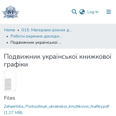
(current)
Log In
Communities
Home
015. Матеріали різних дослідників та організацій
&
Роботи окремих дослідників
Collections
Подвижник української книжкової графіки
All of DSpace
Подвижник української книжкової
графіки
Statistics
Files
Zahaietska_Podvyzhnyk_ukrainskoi_knyzhkovoi_hrafiky.pdf
(1.27 MB)