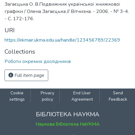
Загаєцька О. В.Подвижник української книжкової
графіки / Олена Загаєцька // Вітчизна. - 2006. - № 3-4.
- С. 172-176.
URI
https://ekmair.ukma.edu.ua/handle/123456789/22369
Collections
Роботи окремих дослідників
Full item page
Cookie
Privacy
End User
Send
settings
policy
Agreement
Feedback
БІБЛІОТЕКА НАУКМА
Наукова бібліотека НаУКМА