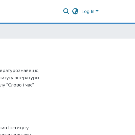
Log In
ітературознавецю,
итуту літератури
у "Слово і час"
ив Інституту