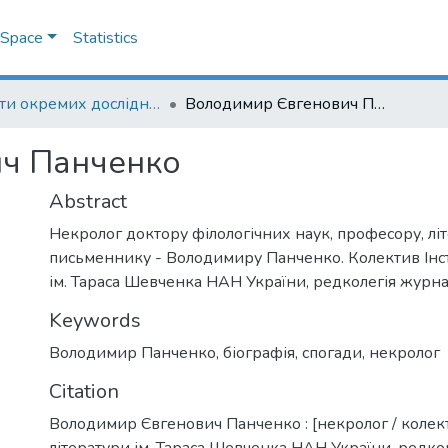
DSpace
Statistics
Роботи окремих дослідників
Володимир Євгенович Панченко
ч Панченко
Abstract
Некролог доктору філологічних наук, професору, л
письменнику - Володимиру Панченко. Колектив Інст
ім. Тараса Шевченка НАН України, редколегія журнал
Keywords
Володимир Панченко
,
біографія
,
спогади
,
некролог
Citation
Володимир Євгенович Панченко : [некролог / колект