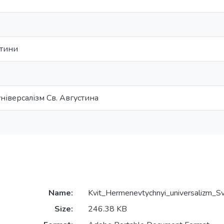
стини
іверсалізм Св. Августина
Name:
Kvit_Hermenevtychnyi_universalizm_S
Size:
246.38 KB