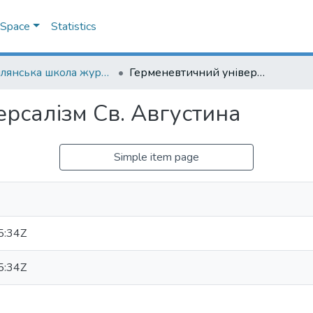
DSpace
Statistics
Могилянська школа журналістики
Герменевтичний універсалізм Св. Августина
рсалізм Св. Августина
Simple item page
5:34Z
5:34Z