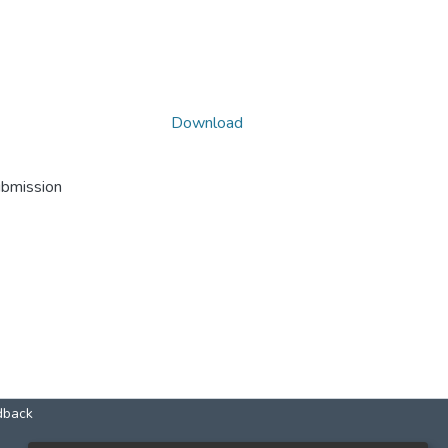
Download
ubmission
dback