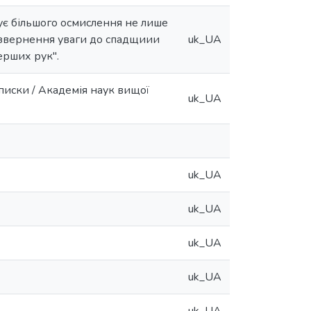
є більшого осмислення не лише
у звернення уваги до спадщиии
uk_UA
ерших рук".
записки / Академія наук вищої
uk_UA
uk_UA
uk_UA
uk_UA
uk_UA