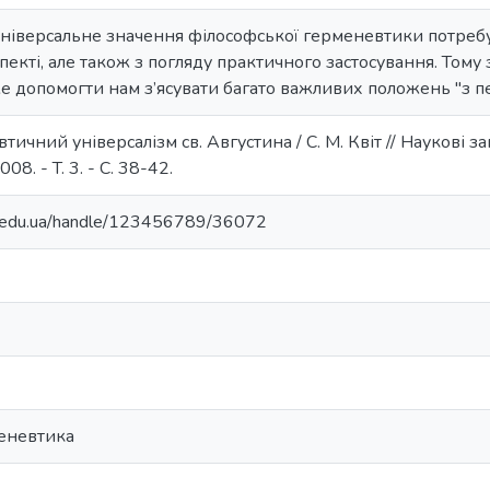
ніверсальне значення філософської герменевтики потребу
пекті, але також з погляду практичного застосування. Том
е допомогти нам з’ясувати багато важливих положень "з п
втичний універсалізм св. Августина / С. М. Квіт // Наукові 
08. - T. 3. - C. 38-42.
ma.edu.ua/handle/123456789/36072
еневтика