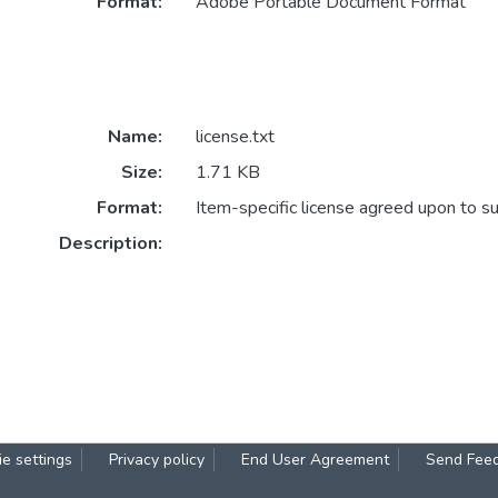
Format:
Adobe Portable Document Format
Name:
license.txt
Size:
1.71 KB
Format:
Item-specific license agreed upon to s
Description:
e settings
Privacy policy
End User Agreement
Send Fee