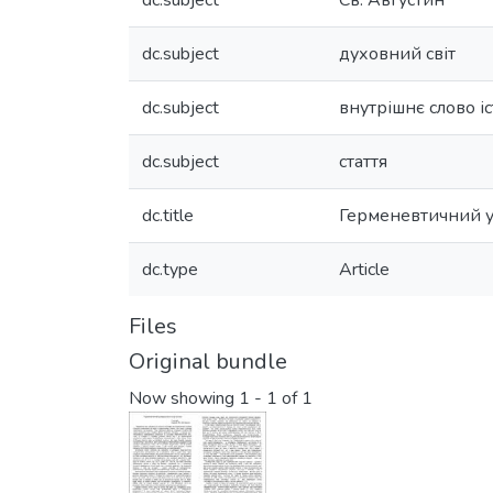
dc.subject
Св. Августин
dc.subject
духовний світ
dc.subject
внутрішнє слово і
dc.subject
стаття
dc.title
Герменевтичний ун
dc.type
Article
Files
Original bundle
Now showing
1 - 1 of 1