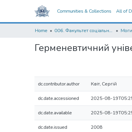
Communities & Collections
All of 
Home
006. Факультет соціальних наук і соціальних технологій
Герменевтичний уніве
dc.contributor.author
Квіт, Сергій
dc.date.accessioned
2025-08-19T05:2
dc.date.available
2025-08-19T05:2
dc.date.issued
2008