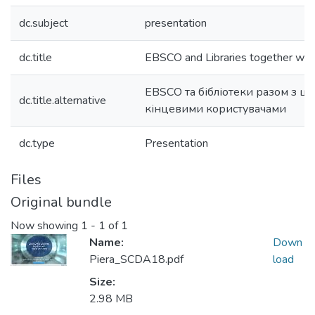
dc.subject
presentation
dc.title
EBSCO and Libraries together with 
EBSCO та бібліотеки разом з 
dc.title.alternative
кінцевими користувачами
dc.type
Presentation
Files
Original bundle
Now showing
1 - 1 of 1
Name:
Down
Piera_SCDA18.pdf
load
Size:
2.98 MB