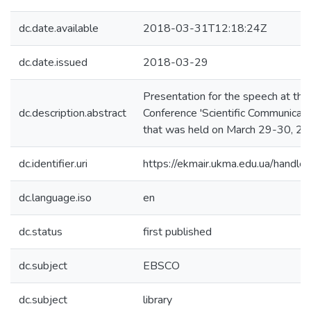
dc.date.available
2018-03-31T12:18:24Z
dc.date.issued
2018-03-29
Presentation for the speech at the 
dc.description.abstract
Conference 'Scientific Communicatio
that was held on March 29-30, 2
dc.identifier.uri
https://ekmair.ukma.edu.ua/han
dc.language.iso
en
dc.status
first published
dc.subject
EBSCO
dc.subject
library