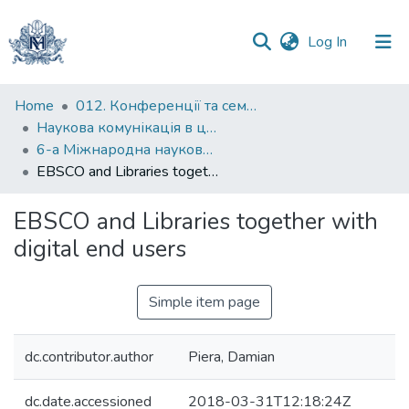
(current)
Log In
Communities
Home
012. Конференції та семінари НаУКМА
&
Наукова комунікація в цифрову епоху
Collections
6-а Міжнародна науково-практична конференція “Наукова комунікація в цифрову епоху”
EBSCO and Libraries together with digital end users
All of DSpace
EBSCO and Libraries together with
Statistics
digital end users
Simple item page
dc.contributor.author
Piera, Damian
dc.date.accessioned
2018-03-31T12:18:24Z