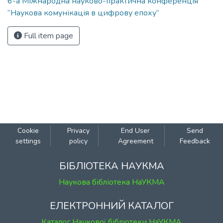
6-а Міжнародна науково-практична конференція
“Наукова комунікація в цифрову епоху”
Full item page
Cookie
Privacy
End User
Send
settings
policy
Agreement
Feedback
БІБЛІОТЕКА НАУКМА
Наукова бібліотека НаУКМА
ЕЛЕКТРОННИЙ КАТАЛОГ
Каталог Наукової бібліотеки НаУКМА