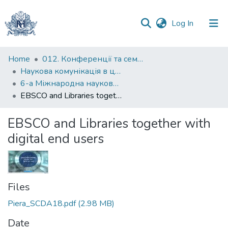
(current)
Log In
Communities
Home
012. Конференції та семінари НаУКМА
&
Наукова комунікація в цифрову епоху
Collections
6-а Міжнародна науково-практична конференція “Наукова комунікація в цифрову епоху”
EBSCO and Libraries together with digital end users
All of DSpace
EBSCO and Libraries together with
Statistics
digital end users
Files
Piera_SCDA18.pdf
(2.98 MB)
Date