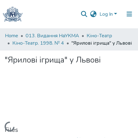
Log In
Communities
Home
013. Видання НаУКМА
Кіно-Театр
&
Кіно-Театр. 1998. № 4
"Ярилові ігрища" у Львові
Collections
"Ярилові ігрища" у Львові
All of DSpace
Statistics
Loading...
Files