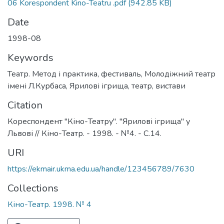
06 Korespondent Kino-Teatru .pdf
(942.85 KB)
Date
1998-08
Keywords
Театр. Метод і практика
,
фестиваль
,
Молодіжний театр
імені Л.Курбаса
,
Ярилові ігрища
,
театр
,
вистави
Citation
Кореспондент "Кіно-Театру". "Ярилові ігрища" у
Львові // Кіно-Театр. - 1998. - №4. - С.14.
URI
https://ekmair.ukma.edu.ua/handle/123456789/7630
Collections
Кіно-Театр. 1998. № 4