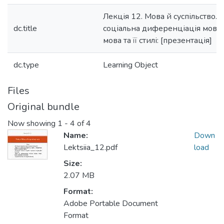
Лекція 12. Мова й суспільство. 
dc.title
соціальна диференціація мови.
мова та її стилі: [презентація]
dc.type
Learning Object
Files
Original bundle
Now showing
1 - 4 of 4
Name:
Down
Lektsiia_12.pdf
load
Size:
2.07 MB
Format:
Adobe Portable Document
Format