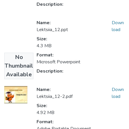
Description:
Name:
Down
Lektsiia_12.ppt
load
Size:
4.3 MB
Format:
No
Microsoft Powerpoint
Thumbnail
Description:
Available
Name:
Down
Lektsiia_12-2.pdf
load
Size:
4.92 MB
Format:
Adobe Portable Document