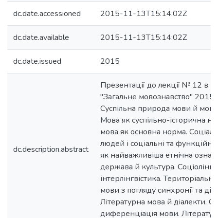
dc.date.accessioned
2015-11-13T15:14:02Z
dc.date.available
2015-11-13T15:14:02Z
dc.date.issued
2015
Презентації до лекції № 12 в р
"Загальне мовознавство" 2015-2
Суспільна природа мови й мовно
Мова як суспільно-історична но
мова як основна норма. Соціальн
людей і соціальні та функційні
dc.description.abstract
як найважливіша етнічна ознака
держава й культура. Соціолінгві
інтерлінгвістика. Територіальн
мови з погляду синхронії та діах
Літературна мова й діалекти. С
диференціація мови. Літературна