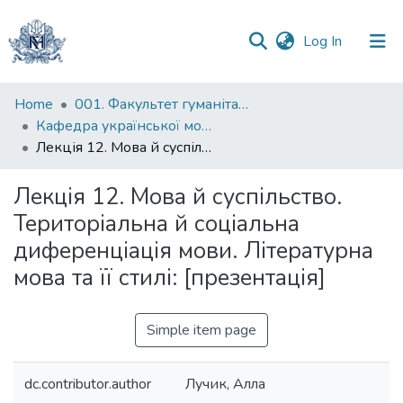
(current)
Log In
Communities
Home
001. Факультет гуманітарних наук
&
Кафедра української мови
Collections
Лекція 12. Мова й суспільство. Територіальна й соціальна диференціація мови. Літературна мова та її стилі: [презентація]
All of DSpace
Лекція 12. Мова й суспільство.
Територіальна й соціальна
Statistics
диференціація мови. Літературна
мова та її стилі: [презентація]
Simple item page
dc.contributor.author
Лучик, Алла