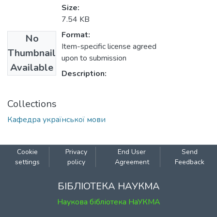
Size:
7.54 KB
Format:
No
Item-specific license agreed
Thumbnail
upon to submission
Available
Description:
Collections
Кафедра української мови
Cookie
Privacy
End User
Send
settings
policy
Agreement
Feedback
БІБЛІОТЕКА НАУКМА
Наукова бібліотека НаУКМА