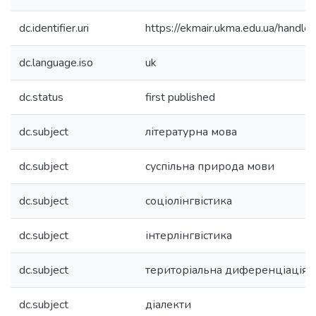
dc.identifier.uri
https://ekmair.ukma.edu.ua/hand
dc.language.iso
uk
dc.status
first published
dc.subject
літературна мова
dc.subject
суспільна природа мови
dc.subject
соціолінгвістика
dc.subject
інтерлінгвістика
dc.subject
територіальна диференціація
dc.subject
діалекти