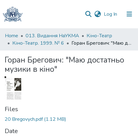
(current)
Log In
Communities
Home
013. Видання НаУКМА
Кіно-Театр
&
Кіно-Театр. 1999. № 6
Горан Брегович: "Маю достатньо музики в кіно"
Collections
Горан Брегович: "Маю достатньо
All of DSpace
музики в кіно"
Statistics
Files
20 Bregovych.pdf
(1.12 MB)
Date