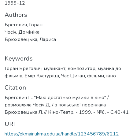
1999-12
Authors
Брегович, Горан
Чосіч, Домініка
Брюховецька, Лариса
Keywords
Горан Брегович
,
музикант
,
композитор
,
музика до
фільмів
,
Емір Кустуріца
,
Час Циган
,
фільми
,
кіно
Citation
Брегович Г.: "Маю достатньо музики в кіно" /
розмовляла Чосіч Д. / з польської переклала
Брюховецька Л. // Кіно-Театр. - 1999. - №6. - С.40-41.
URI
https://ekmair.ukma.edu.ua/handle/123456789/6212