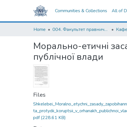
Communities & Collections
All of 
Home
004. Факультет правничих наук
Морально-етичні заса
публічної влади
Files
Shkelebei_Moralno_etychni_zasady_zapobihann
ta_protydii_koruptsii_v_orhanakh_publichnoi_vla
pdf
(228.61 KB)