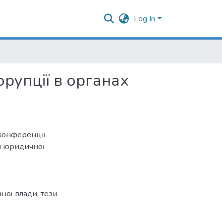
Log In
орупції в органах
 конференції
ти юридичної
чної влади
,
тези