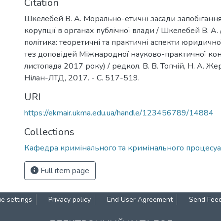
Citation
Шкелебей В. А. Морально-етичні засади запобігання
корупції в органах публічної влади / Шкелебей В. А. 
політика: теоретичні та практичні аспекти юридичної
тез доповідей Міжнародної науково-практичної ко
листопада 2017 року) / редкол. В. В. Топчій, Н. А. Же
Нілан-ЛТД, 2017. - С. 517-519.
URI
https://ekmair.ukma.edu.ua/handle/123456789/14884
Collections
Кафедра кримінального та кримінального процесуа
Full item page
e settings
Privacy policy
End User Agreement
Send Fee