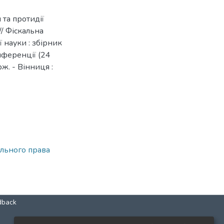
 та протидії
// Фіскальна
 науки : збірник
нференції (24
рж. - Вінниця :
льного права
dback