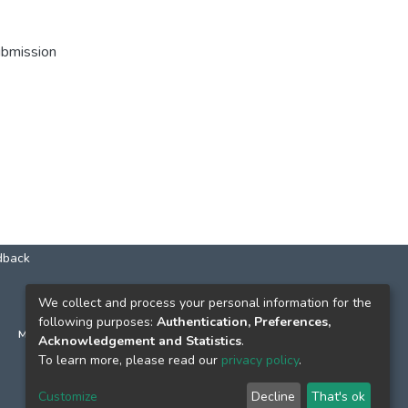
ubmission
dback
КОНТАКТИ
We collect and process your personal information for the
following purposes:
Authentication, Preferences,
м. Київ, вул. Григорія Сковороди, 2
Acknowledgement and Statistics
.
к. 1, к. 120
To learn more, please read our
privacy policy
.
тел.
(044) 463-69-31
Customize
Decline
That's ok