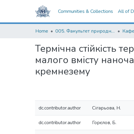
Communities & Collections
All of 
Home
005. Факультет природничих наук
Кафе
Термічна стійкість т
малого вмісту наноч
кремнезему
dc.contributor.author
Сігарьова, Н.
dc.contributor.author
Горєлов, Б.