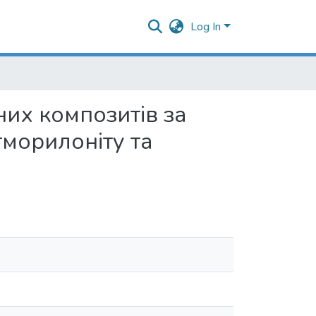
Log In
них композитів за
морилоніту та