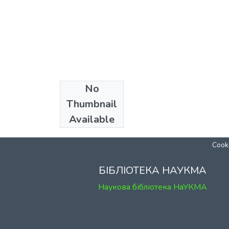
No
Collections
Thumbnail
Кафедра хімії
Available
Cooki
БІБЛІОТЕКА НАУКМА
Наукова бібліотека НаУКМА