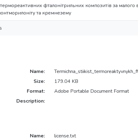
ь термореактивних фталонітрильних композитів за малого 
онтморилоніту та кремнезему
s
Name:
Termichna_stiikist_termoreaktyvnykh
Size:
179.04 KB
Format:
Adobe Portable Document Format
Description:
Name:
license.txt