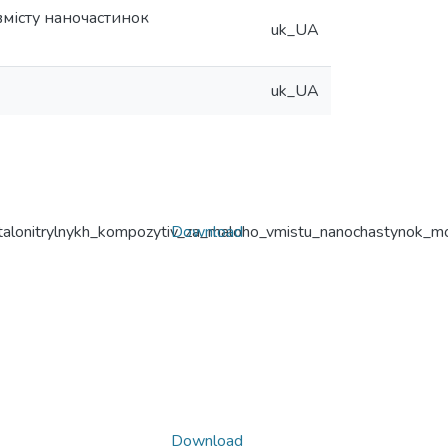
вмісту наночастинок
uk_UA
uk_UA
_ftalonitrylnykh_kompozytiv_za_maloho_vmistu_nanochastynok_
Download
Download