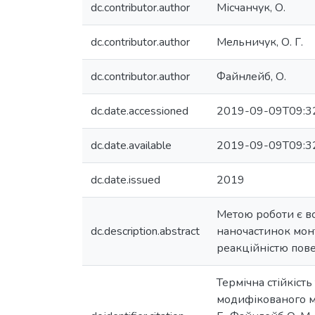
dc.contributor.author
Місчанчук, О.
dc.contributor.author
Мельничук, О. Г.
dc.contributor.author
Файнлейб, О.
dc.date.accessioned
2019-09-09T09:3
dc.date.available
2019-09-09T09:3
dc.date.issued
2019
Метою роботи є в
dc.description.abstract
наночастинок мон
реакційністю пов
Термічна стійкіст
модифікованого мон