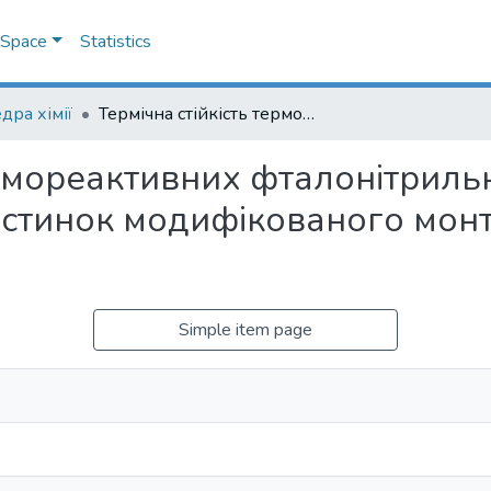
DSpace
Statistics
дра хімії
Термічна стійкість термореактивних фталонітрильних композитів за малого вмісту наночастинок модифікованого монтморилоніту та кремнезему
ермореактивних фталонітриль
астинок модифікованого монт
Simple item page