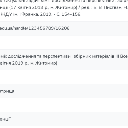
 // Актуальні задачі хімії: дослідження та перспективи : збір
ї (17 квітня 2019 р., м. Житомир) / ред. : В. В. Листван, Н. 
ЖДУ ім. І.Франка, 2019. - С. 154-156.
ma.edu.ua/handle/123456789/16206
імії: дослідження та перспективи : збірник матеріалів ІІІ Вс
вітня 2019 р., м. Житомир)
атриця
енції