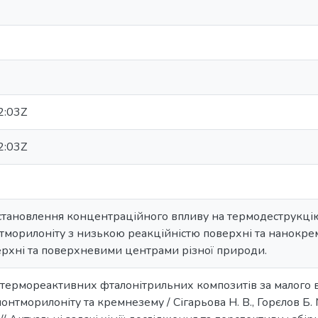
2:03Z
2:03Z
становлення концентраційного впливу на термодеструкцію
тморилоніту з низькою реакційністю поверхні та нанокр
ерхні та поверхневими центрами різної природи.
ь термореактивних фталонітрильних композитів за малого 
тморилоніту та кремнезему / Сігарьова Н. В., Горєлов Б. М