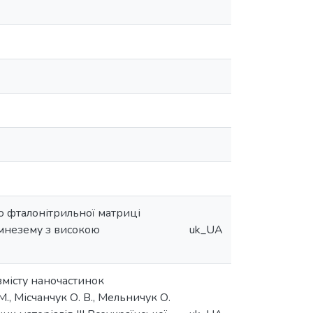
 фталонітрильної матриці
емнезему з високою
uk_UA
вмісту наночастинок
., Місчанчук О. В., Мельничук О.