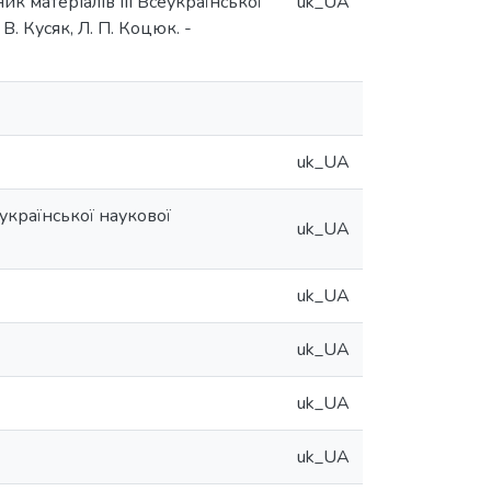
ник матеріалів ІІІ Всеукраїнської
uk_UA
В. Кусяк, Л. П. Коцюк. -
uk_UA
еукраїнської наукової
uk_UA
uk_UA
uk_UA
uk_UA
uk_UA