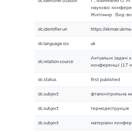
dc.identifier.citation
Г., Файнлейб О. М.
наукової конференці
Житомир : Вид-во 
dc.identifier.uri
https://ekmair.uk
dc.language.iso
uk
Актуальні задачі х
dc.relation.source
конференції (17 к
dc.status
first published
dc.subject
фталонітрильна м
dc.subject
термодеструкція
dc.subject
матеріали конфер