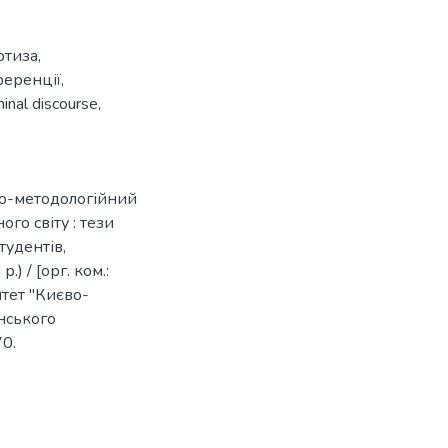
ртиза
,
ференції
,
minal discourse
,
ко-методологійний
го світу : тези
тудентів,
.) / [орг. ком.:
ситет "Києво-
янського
70.