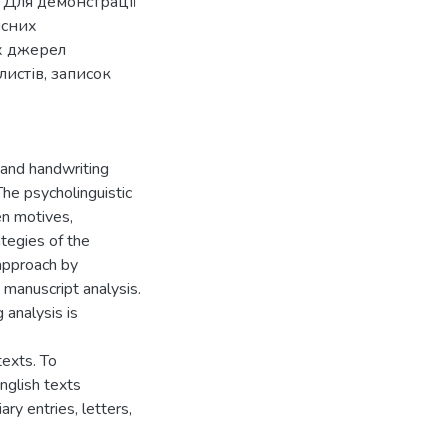
 Для демонстрації
исних
их джерел
истів, записок
 and handwriting
 The psycholinguistic
en motives,
ategies of the
approach by
 manuscript analysis.
 analysis is
texts. To
nglish texts
ry entries, letters,