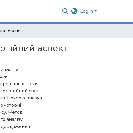
Log In
Психолінгвістична експертиза: теоретико-методологійний аспект
огійний аспект
тичної та
акож
 представлено як
, емоційний стан,
стів. Почеркознавча
хомоторні
ису. Метод
го аналізу
я дослідження