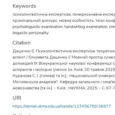
Keywords
психолінгвістична експертиза
,
почеркознавча експе
кримінальний дискурс
,
мовна особистість
,
тези кон
psycholinguistic examination
,
handwriting examination
,
cri
linguistic personality
Citation
Даценко Є. Психолінгвістична експертиза: теорети
аспект / Єлизавета Даценко // Мовний простір сучасно
доповідей ІХ Всеукраїнської наукової конференції с
аспірантів і молодих учених (м. Київ, 30 травня 2025 р
Куранова С. І. (голова) та ін.] ; Національний універ
Могилянська академія", Кафедра загального і слов'
мовознавства [та ін.]. - Київ : НаУКМА, 2025. - C. 67-
URI
https://ekmair.ukma.edu.ua/handle/123456789/36877