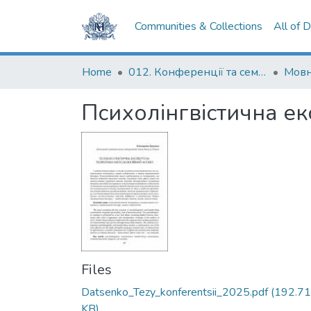
Communities & Collections
All of 
Home
012. Конференції та семінари НаУКМА
Мовн
Психолінгвістична ек
Files
Datsenko_Tezy_konferentsii_2025.pdf
(192.71
KB)