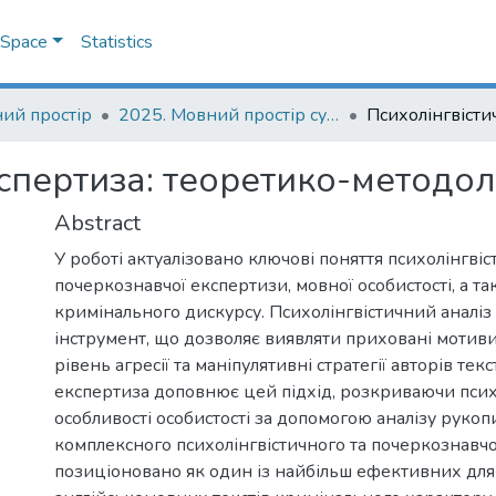
DSpace
Statistics
ий простір
2025. Мовний простір сучасного світу : тези доповідей ІХ Всеукраїнської науково-практичної конференції студентів, аспірантів і молодих учених, 30 травня 2025 р.
спертиза: теоретико-методол
Abstract
У роботі актуалізовано ключові поняття психолінгвіс
почеркознавчої експертизи, мовної особистості, а т
кримінального дискурсу. Психолінгвістичний аналіз
інструмент, що дозволяє виявляти приховані мотиви
рівень агресії та маніпулятивні стратегії авторів тек
експертиза доповнює цей підхід, розкриваючи пси
особливості особистості за допомогою аналізу рукоп
комплексного психолінгвістичного та почеркознавчо
позиціоновано як один із найбільш ефективних дл