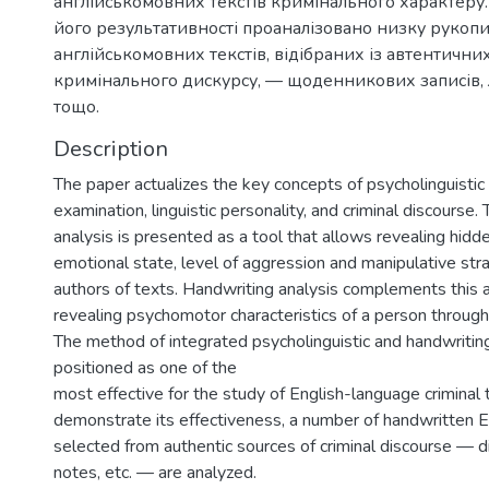
англійськомовних текстів кримінального характеру.
його результативності проаналізовано низку рукоп
англійськомовних текстів, відібраних із автентичн
кримінального дискурсу, — щоденникових записів, л
тощо.
Description
The paper actualizes the key concepts of psycholinguistic
examination, linguistic personality, and criminal discourse.
analysis is presented as a tool that allows revealing hidd
emotional state, level of aggression and manipulative str
authors of texts. Handwriting analysis complements this 
revealing psychomotor characteristics of a person through
The method of integrated psycholinguistic and handwriting
positioned as one of the
most effective for the study of English-language criminal 
demonstrate its effectiveness, a number of handwritten E
selected from authentic sources of criminal discourse — dia
notes, etc. — are analyzed.