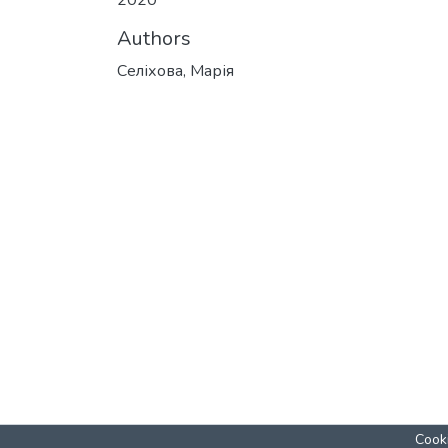
2020
Authors
Селіхова, Марія
Cooki