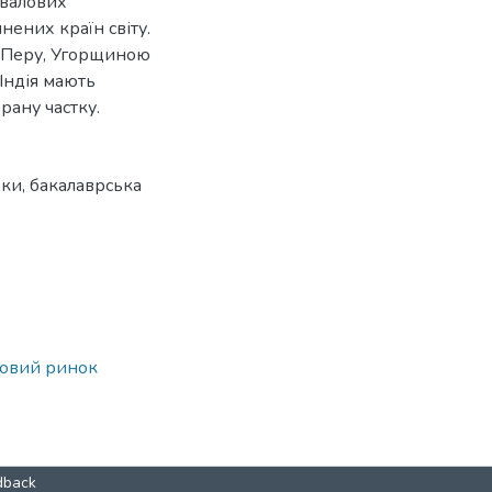
 валових
нених країн світу.
з Перу, Угорщиною
Індія мають
брану частку.
дки
,
бакалаврська
довий ринок
dback