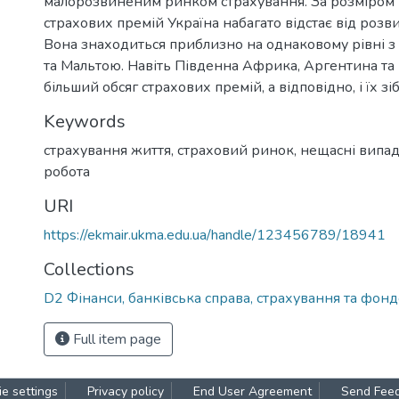
малорозвиненим ринком страхування. За розміром
страхових премій Україна набагато відстає від розви
Вона знаходиться приблизно на однаковому рівні 
та Мальтою. Навіть Південна Африка, Аргентина та 
більший обсяг страхових премій, а відповідно, і їх зі
Keywords
страхування життя
,
страховий ринок
,
нещасні випа
робота
URI
https://ekmair.ukma.edu.ua/handle/123456789/18941
Collections
D2 Фінанси, банківська справа, страхування та фон
Full item page
e settings
Privacy policy
End User Agreement
Send Fee