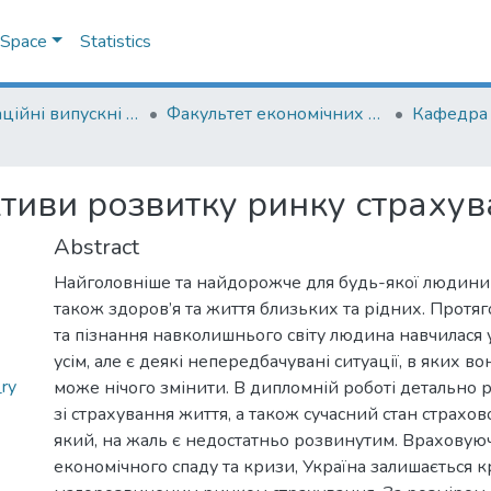
DSpace
Statistics
Кваліфікаційні випускні роботи здобувачів вищої освіти бакалаврських програм
Факультет економічних наук
Кафедра 
иви розвитку ринку страхува
Abstract
Найголовніше та найдорожче для будь-якої людини – 
також здоров’я та життя близьких та рідних. Протя
та пізнання навколишнього світу людина навчилася
усім, але є деякі непередбачувані ситуації, в яких во
ry
може нічого змінити. В дипломній роботі детально 
зі страхування життя, а також сучасний стан страхов
який, на жаль є недостатньо розвинутим. Враховую
економічного спаду та кризи, Україна залишається к