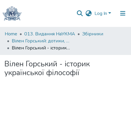
Log In
Communities
Home
013. Видання НаУКМА
Збірники
&
Вілен Горський: дотики, смисли, споглядання
Collections
Вілен Горський - історик української філософії
All of DSpace
Вілен Горський - історик
української філософії
Statistics