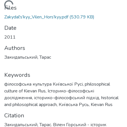
Loading...
Files
Zakydal's'kyy_Vilen_Hors'kyy.pdf
(530.79 KB)
Date
2011
Authors
Закидальський, Тарас
Keywords
філософська культура Київської Русі
,
philosophical
culture of Kievan Rus
,
Історико-філософські
дослідження
,
історико-філософський підхід
,
historical
and philosophical approach
,
Київська Русь
,
Kievan Rus
Citation
Закидальський, Тарас. Вілен Горський - історик