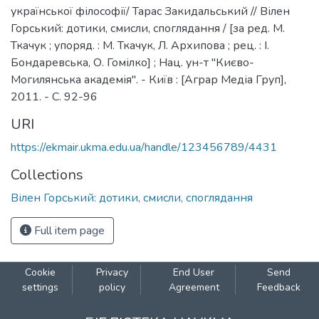
української філософії/ Тарас Закидальський // Вілен
Горський: дотики, смисли, споглядання / [за ред. М.
Ткачук ; упоряд. : М. Ткачук, Л. Архипова ; рец. : І.
Бондаревська, О. Гомілко] ; Нац. ун-т "Києво-
Могилянська академія". - Київ : [Аграр Медіа Груп],
2011. - C. 92-96
URI
https://ekmair.ukma.edu.ua/handle/123456789/4431
Collections
Вілен Горський: дотики, смисли, споглядання
Full item page
Cookie
Privacy
End User
Send
settings
policy
Agreement
Feedback