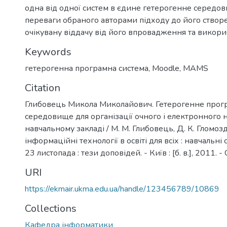
одна від одної систем в єдине гетерогенне середо
переваги обраного авторами підходу до його створ
очікувану віддачу від його впровадження та викори
Keywords
гетерогенна програмна система
,
Moodle
,
MAMS
Citation
Глибовець Микола Миколайович. Гетерогенне прог
середовище для організації очного і електронного
навчальному закладі / М. М. Глибовець, Д. К. Гломозд
інформаційні технології в освіті для всіх : навчальн
23 листопада : тези доповідей. - Київ : [б. в.], 2011. - 
URI
https://ekmair.ukma.edu.ua/handle/123456789/10869
Collections
Кафедра інформатики