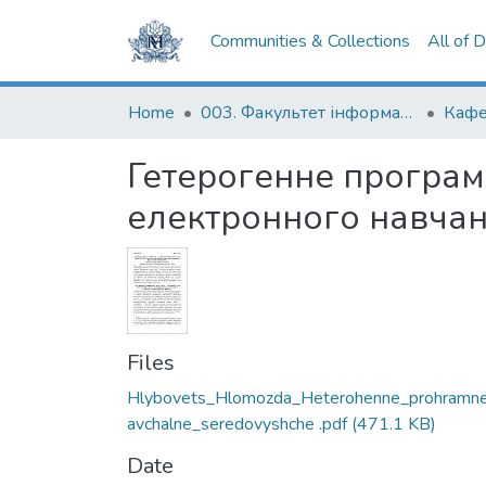
Communities & Collections
All of 
Home
003. Факультет інформатики
Кафе
Гетерогенне програмн
електронного навчан
Files
Hlybovets_Hlomozda_Heterohenne_prohramn
avchalne_seredovyshche .pdf
(471.1 KB)
Date