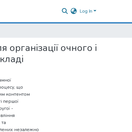
Log In
організації очного і
кладі
амної
роцесу, що
ним контентом
і першої
угої -
вління
 та
облених незалежно