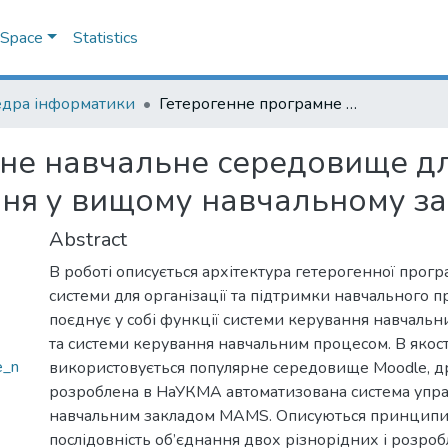
DSpace
Statistics
дра інформатики
Гетерогенне програмне навчальне середовище для організації очного і електронного навчання у вищому навчальному закладі
е навчальне середовище для 
ня у вищому навчальному за
Abstract
В роботі описується архітектура гетерогенної прогр
системи для організації та підтримки навчального п
поєднує у собі функції системи керування навчаль
та системи керування навчальним процесом. В якост
e_n
використовується популярне середовище Moodle, др
розроблена в НаУКМА автоматизована система упра
навчальним закладом MAMS. Описуються принципи
послідовність об’єднання двох різнорідних і розр