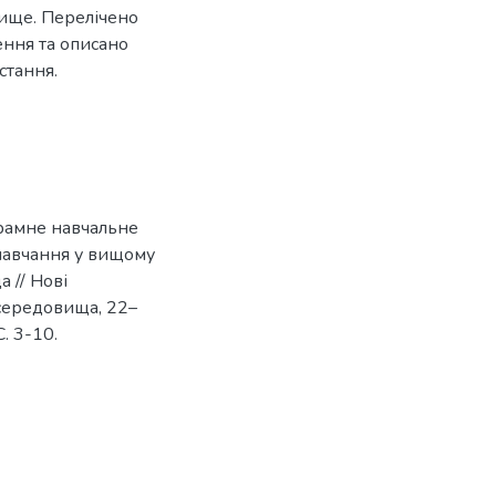
вище. Перелічено
ення та описано
стання.
рамне навчальне
 навчання у вищому
а // Нові
і середовища, 22–
С. 3-10.