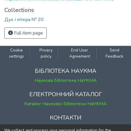
Collections
Дух і літера № 20
Full item page
Cookie
Privacy
End User
Send
settings
policy
Agreement
Feedback
БІБЛІОТЕКА НАУКМА
Наукова бібліотека НаУКМА
ЕЛЕКТРОННИЙ КАТАЛОГ
Каталог Наукової бібліотеки НаУКМА
КОНТАКТИ
м. Київ, вул. Григорія Сковороди, 2
We collect and process your personal information for the