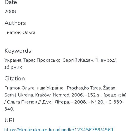
Date
2008
Authors
Гнатюк, Ольга
Keywords
Україна
,
Тарас Прохасько
,
Сергій Жадан
,
“Немрод”
,
збірник
Citation
Гнатюк Ольга.Інша Україна : Prochas,ko Taras, Żadan
Serhij. Ukraina. Kraków: Nemrod, 2006. -152 s. : [рецензія]
/ Ольга Гнатюк // Дух і Літера. - 2008. - № 20. - С. 339-
340.
URI
https://ekmair.ukma.edu.ua/handle/123456789/4961