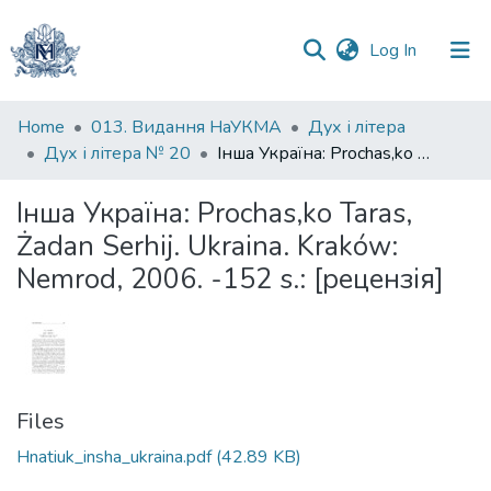
(current)
Log In
Communities
Home
013. Видання НаУКМА
Дух і літера
&
Дух і літера № 20
Інша Україна: Prochas,ko Taras, Żadan Serhij. Ukraina. Kraków: Nemrod, 2006. -152 s.: [рецензія]
Collections
Інша Україна: Prochas,ko Taras,
All of DSpace
Żadan Serhij. Ukraina. Kraków:
Nemrod, 2006. -152 s.: [рецензія]
Statistics
Files
Hnatiuk_insha_ukraina.pdf
(42.89 KB)