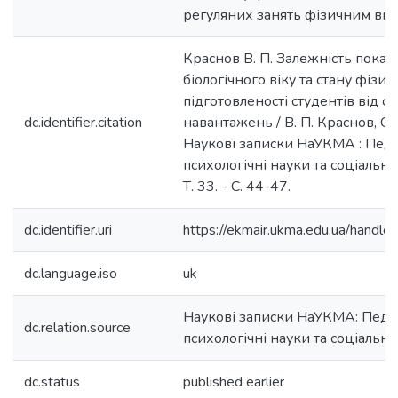
регуляних занять фізичним ви
Краснов В. П. Залежність показ
біологічного віку та стану фізич
підготовленості студентів від о
dc.identifier.citation
навантажень / В. П. Краснов, С. 
Наукові записки НаУКМА : Педаг
психологічні науки та соціальна 
Т. 33. - С. 44-47.
dc.identifier.uri
https://ekmair.ukma.edu.ua/hand
dc.language.iso
uk
Наукові записки НаУКМА: Педаг
dc.relation.source
психологічні науки та соціальна
dc.status
published earlier