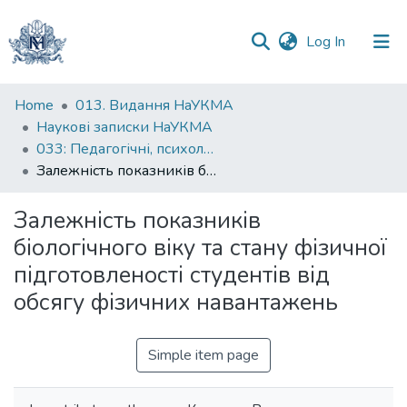
(current)
Log In
Communities
Home
013. Видання НаУКМА
&
Наукові записки НаУКМА
Collections
033: Педагогічні, психологічні науки та соціальна робота
Залежність показників біологічного віку та стану фізичної підготовленості студентів від обсягу фізичних навантажень
All of DSpace
Залежність показників
Statistics
біологічного віку та стану фізичної
підготовленості студентів від
обсягу фізичних навантажень
Simple item page