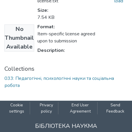
license.txt
load
Size:
7.54 KB
Format:
No
Item-specific license agreed
Thumbnail
upon to submission
Available
Description:
Collections
033: Педагогічні, психологічні науки та соціальна
робота
Cookie
Privacy
End User
Send
settings
policy
Agreement
Feedback
БІБЛІОТЕКА НАУКМА