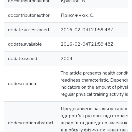
dc.contributor.author
Краснов, В.
dc.contributor.author
Присяжнюк, С.
dc.date.accessioned
2016-02-04T21:59:48Z
dc.date.available
2016-02-04T21:59:48Z
dc.date.issued
2004
The article presents health condit
readiness characteristic. Dependen
dc.description
indicators on the amount of physic
regular physical training activity is 
Представлено загальну характе
здоров 'я і рухової підготовлено
dc.description.abstract
аграріїв та доведено залежніст
від обсягу фізичних навантаже