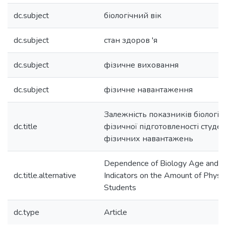
dc.subject
біологічний вік
dc.subject
стан здоров 'я
dc.subject
фізичне виховання
dc.subject
фізичне навантаження
Залежність показників біологічн
dc.title
фізичної підготовленості студен
фізичних навантажень
Dependence of Biology Age and Ph
dc.title.alternative
Indicators on the Amount of Physi
Students
dc.type
Article