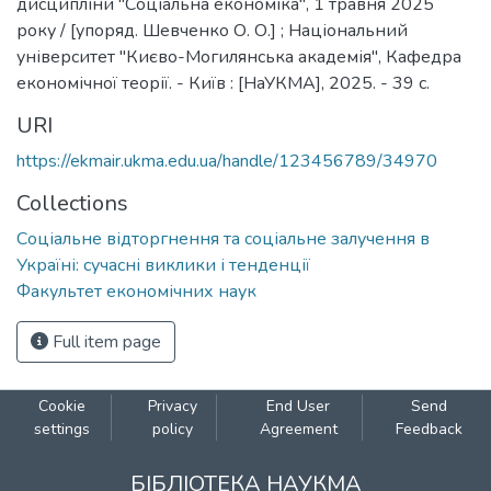
дисципліни "Соціальна економіка", 1 травня 2025
року / [упоряд. Шевченко О. О.] ; Національний
університет "Києво-Могилянська академія", Кафедра
економічної теорії. - Київ : [НаУКМА], 2025. - 39 c.
URI
https://ekmair.ukma.edu.ua/handle/123456789/34970
Collections
Соціальне відторгнення та соціальне залучення в
Україні: сучасні виклики і тенденції
Факультет економічних наук
Full item page
Cookie
Privacy
End User
Send
settings
policy
Agreement
Feedback
БІБЛІОТЕКА НАУКМА