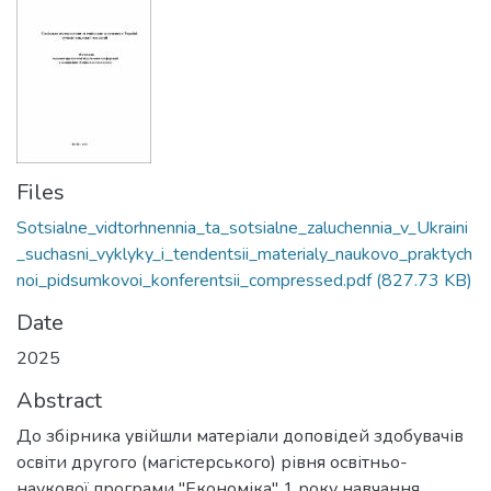
Files
Sotsialne_vidtorhnennia_ta_sotsialne_zaluchennia_v_Ukraini
_suchasni_vyklyky_i_tendentsii_materialy_naukovo_praktych
noi_pidsumkovoi_konferentsii_compressed.pdf
(827.73 KB)
Date
2025
Abstract
До збірника увійшли матеріали доповідей здобувачів
освіти другого (магістерського) рівня освітньо-
наукової програми "Економіка" 1 року навчання,