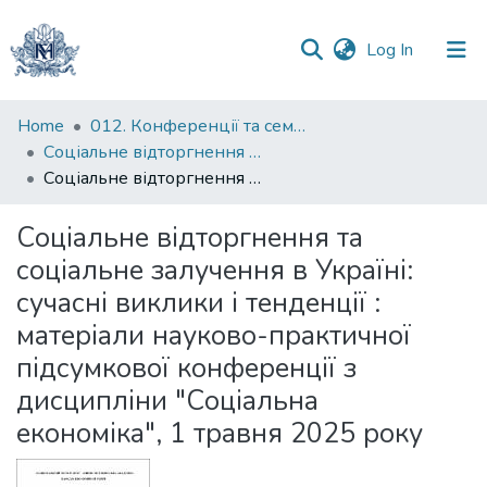
(current)
Log In
Communities
Home
012. Конференції та семінари НаУКМА
&
Соціальне відторгнення та соціальне залучення в Україні: сучасні виклики і тенденції
Collections
Соціальне відторгнення та соціальне залучення в Україні: сучасні виклики і тенденції : матеріали науково-практичної підсумкової конференції з дисципліни "Соціальна економіка", 1 травня 2025 року
All of DSpace
Соціальне відторгнення та
соціальне залучення в Україні:
Statistics
сучасні виклики і тенденції :
матеріали науково-практичної
підсумкової конференції з
дисципліни "Соціальна
економіка", 1 травня 2025 року