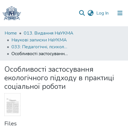
(current)
Log In
Communities
Home
013. Видання НаУКМА
&
Наукові записки НаУКМА
Collections
033: Педагогічні, психологічні науки та соціальна робота
Особливості застосування екологічного підходу в практиці соціальної роботи
All of DSpace
Особливості застосування
Statistics
екологічного підходу в практиці
соціальної роботи
Files