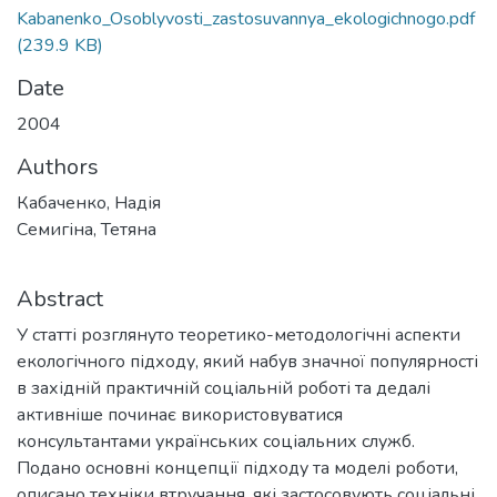
Kabanenko_Osoblyvosti_zastosuvannya_ekologichnogo.pdf
(239.9 KB)
Date
2004
Authors
Кабаченко, Надія
Семигіна, Тетяна
Abstract
У статті розглянуто теоретико-методологічні аспекти
екологічного підходу, який набув значної популярності
в західній практичній соціальній роботі та дедалі
активніше починає використовуватися
консультантами українських соціальних служб.
Подано основні концепції підходу та моделі роботи,
описано техніки втручання, які застосовують соціальні