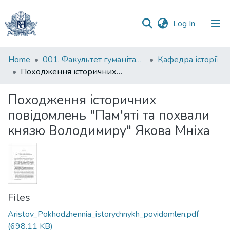
(current)
Log In
Communities
Home
001. Факультет гуманітарних наук
Кафедра історії
&
Походження історичних повідомлень "Пам'яті та похвали князю Володимиру" Якова Мніха
Collections
Походження історичних
All of DSpace
повідомлень "Пам'яті та похвали
князю Володимиру" Якова Мніха
Statistics
Files
Aristov_Pokhodzhennia_istorychnykh_povidomlen.pdf
(698.11 KB)