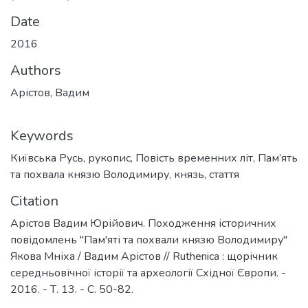
Date
2016
Authors
Арістов, Вадим
Keywords
Київська Русь
,
рукопис
,
Повість временних літ
,
Пам’ять
та похвала князю Володимиру
,
князь
,
стаття
Citation
Арістов Вадим Юрійович. Походження історичних
повідомлень "Пам'яті та похвали князю Володимиру"
Якова Мніха / Вадим Арістов // Ruthenica : щорічник
середньовічної історії та археології Східної Європи. -
2016. - Т. 13. - С. 50-82.