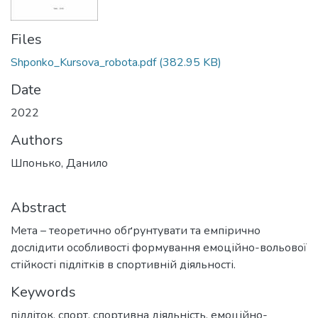
Files
Shponko_Kursova_robota.pdf
(382.95 KB)
Date
2022
Authors
Шпонько, Данило
Abstract
Мета – теоретично обґрунтувати та емпірично
дослідити особливості формування емоційно-вольової
стійкості підлітків в спортивній діяльності.
Keywords
підліток
,
спорт
,
спортивна діяльність
,
емоційно-