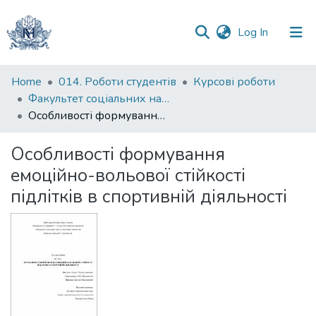
(current)
Log In
Communities
Home
014. Роботи студентів
Курсові роботи
&
Факультет соціальних наук і соціальних технологій
Collections
Особливості формування емоційно-вольової стійкості підлітків в спортивній діяльності
All of DSpace
Особливості формування
емоційно-вольової стійкості
Statistics
підлітків в спортивній діяльності