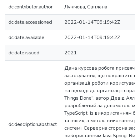
dc.contributor.author
Лукічова, Світлана
dc.date.accessioned
2022-01-14T09:19:42Z
dc.date.available
2022-01-14T09:19:42Z
dc.date.issued
2021
Дана курсова робота присвяче
застосування, що покращить пр
організації роботи користувачів
на підході до організації справ 
Things Done", автор Девід Аллен
розроблений за допомогою мо
TypeScript, із використанням біб
та інших, з метою виконання р
dc.description.abstract
системі. Серверна сторона заст
використанням Java Spring. Вик