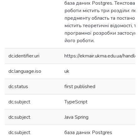
база даних Postgres. Текстова ч
роботи містить три розділи: пе
предменту область та постановк
містить теоретичні відомості, тр
програмної розробки застосунку
його роботи.
dc.identifier.uri
https://ekmair.ukma.edu.ua/han
dc.language.iso
uk
dc.status
first published
dc.subject
TypeScript
dc.subject
Java Spring
dc.subject
база даних Postgres