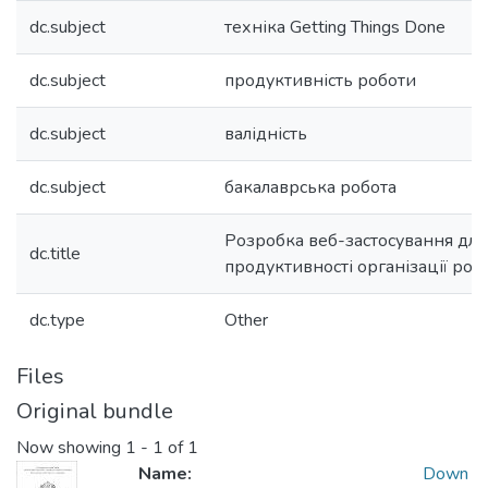
dc.subject
техніка Getting Things Done
dc.subject
продуктивність роботи
dc.subject
валідність
dc.subject
бакалаврська робота
Розробка веб-застосування дл
dc.title
продуктивності організації роб
dc.type
Other
Files
Original bundle
Now showing
1 - 1 of 1
Name:
Down