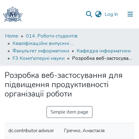
(current)
Log In
Communities
Home
014. Роботи студентів
&
Кваліфікаційні випускні роботи здобувачів вищої освіти бакалаврських програм
Collections
Факультет інформатики
Кафедра інформатики
F3 Комп'ютерні науки
Розробка веб-застосування для підвищення продуктивності організації роботи
All of DSpace
Розробка веб-застосування для
Statistics
підвищення продуктивності
організації роботи
Simple item page
dc.contributor.advisor
Гречко, Анастасія