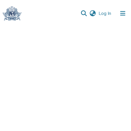
(current)
Log In
Communities
&
Collections
All of DSpace
Statistics