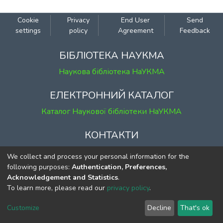
Cookie
Privacy
End User
Send
settings
policy
Agreement
Feedback
БІБЛІОТЕКА НАУКМА
Наукова бібліотека НаУКМА
ЕЛЕКТРОННИЙ КАТАЛОГ
Каталог Наукової бібліотеки НаУКМА
КОНТАКТИ
м. Київ, вул. Григорія Сковороди, 2
We collect and process your personal information for the
к. 1, к. 120
following purposes:
Authentication, Preferences,
Acknowledgement and Statistics
.
тел.
(044) 463-69-31
To learn more, please read our
privacy policy
.
ekmair@ukma.edu.ua
Customize
Decline
That's ok