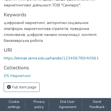
маркетингової діяльності ТОВ "Санпаріс".
Keywords
цифровий маркетинг
,
алгоритми соціальних
платформ
,
маркетингова стратегія
,
поведінка
споживачів
,
цифрові канали комунікації
,
контент
,
бакалаврська робота
URI
https://ekmair.ukma.edu.ua/handle/123456789/40561
Collections
D5 Маркетинг
Full item page
Cookie
Privacy
End User
Send
settings
policy
Agreement
Feedback