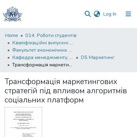
(current)
Log In
Communities
Home
014. Роботи студентів
&
Кваліфікаційні випускні роботи здобувачів вищої освіти бакалаврських програм
Collections
Факультет економічних наук
Кафедра менеджменту, маркетингу та підприємництва
D5 Маркетинг
All of DSpace
Трансформація маркетингових стратегій під впливом алгоритмів соціальних платформ
Statistics
Трансформація маркетингових
стратегій під впливом алгоритмів
соціальних платформ