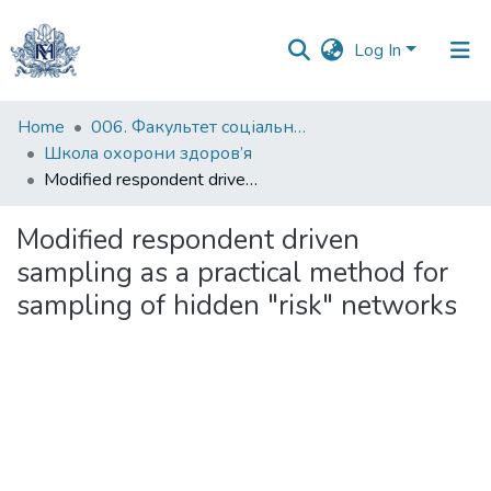
Log In
Communities
Home
006. Факультет соціальних наук і соціальних технологій
&
Школа охорони здоров’я
Collections
Modified respondent driven sampling as a practical method for sampling of hidden "risk" networks
All of DSpace
Modified respondent driven
sampling as a practical method for
Statistics
sampling of hidden "risk" networks