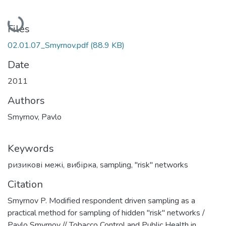
Loading...
Files
02.01.07_Smyrnov.pdf
(88.9 KB)
Date
2011
Authors
Smyrnov, Pavlo
Keywords
ризикові межі
,
вибірка
,
sampling
,
"risk" networks
Citation
Smyrnov P. Modified respondent driven sampling as a
practical method for sampling of hidden "risk" networks /
Pavlo Smyrnov // Tobacco Control and Public Health in