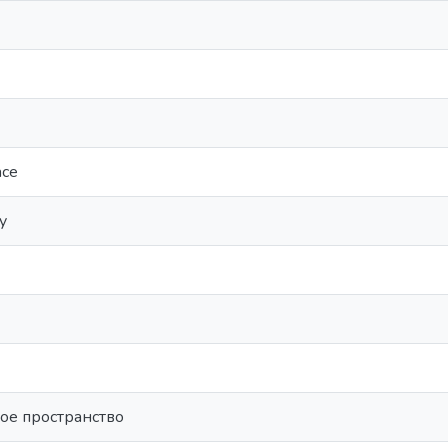
ace
cy
ое пространство