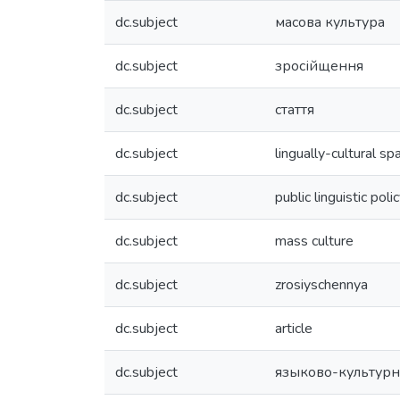
dc.subject
масова культура
dc.subject
зросійщення
dc.subject
стаття
dc.subject
lingually-cultural sp
dc.subject
public linguistic poli
dc.subject
mass culture
dc.subject
zrosiyschennya
dc.subject
article
dc.subject
языково-культурн