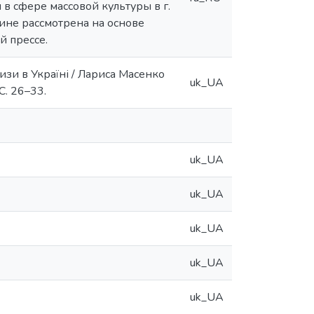
 сфере массовой культуры в г.
ине рассмотрена на основе
 прессе.
изи в Україні / Лариса Масенко
uk_UA
 С. 26–33.
uk_UA
uk_UA
uk_UA
uk_UA
uk_UA