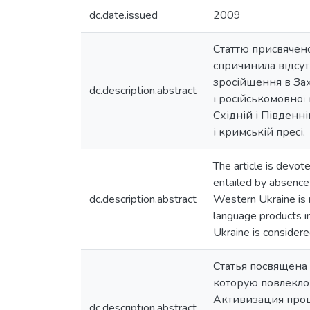
dc.date.issued
2009
Статтю присвячено 
спричинила відсут
зросійщення в Зах
dc.description.abstract
і російськомовної
Східній і Південн
і кримській пресі.
The article is devot
entailed by absence o
dc.description.abstract
Western Ukraine is r
language products in
Ukraine is consider
Статья посвящена
которую повлекло
Активизация проц
dc.description.abstract