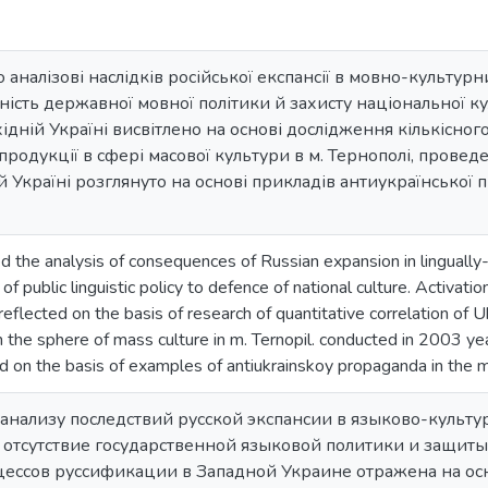
аналізові наслідків російської експансії в мовно-культурн
ність державної мовної політики й захисту національної к
ідній Україні висвітлено на основі дослідження кількісно
 продукції в сфері масової культури в м. Тернополі, провед
ій Україні розглянуто на основі прикладів антиукраїнської
ed the analysis of consequences of Russian expansion in lingually
f public linguistic policy to defence of national culture. Activati
eflected on the basis of research of quantitative correlation of 
 the sphere of mass culture in m. Ternopil. conducted in 2003 yea
ed on the basis of examples of antiukrainskoy propaganda in the
 анализу последствий русской экспансии в языково-культу
 отсутствие государственной языковой политики и защит
ессов руссификации в Западной Украине отражена на ос