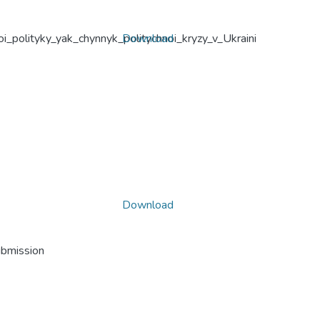
_polityky_yak_chynnyk_politychnoi_kryzy_v_Ukraini
Download
Download
ubmission