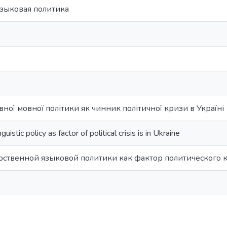
языковая политика
вної мовної політики як чинник політичної кризи в Україні
uistic policy as factor of political crisis is in Ukraine
арственной языковой политики как фактор политического 