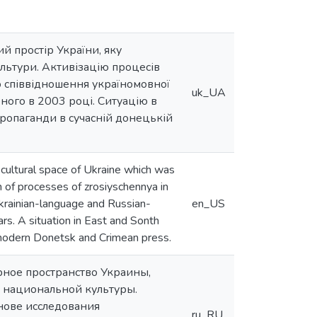
ий простір України, яку
ультури. Активізацію процесів
го співвідношення україномовної
uk_UA
еного в 2003 році. Ситуацію в
 пропаганди в сучасній донецькій
-cultural space of Ukraine which was
on of processes of zrosiyschennya in
Ukrainian-language and Russian-
en_US
rs. A situation in East and Sonth
 modern Donetsk and Crimean press.
рное пространство Украины,
ы национальной культуры.
нове исследования
ru_RU