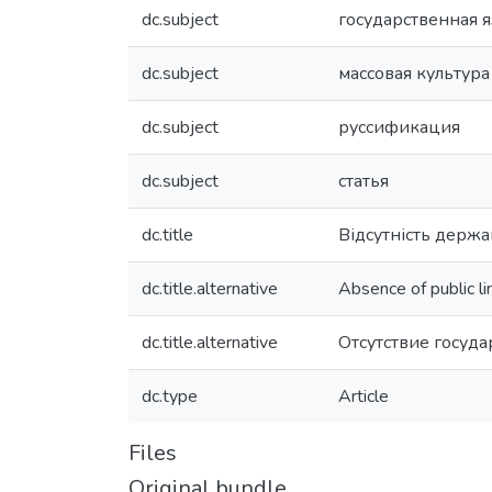
dc.subject
государственная 
dc.subject
массовая культура
dc.subject
руссификация
dc.subject
статья
dc.title
Відсутність держа
dc.title.alternative
Absence of public ling
dc.title.alternative
Отсутствие госуд
dc.type
Article
Files
Original bundle