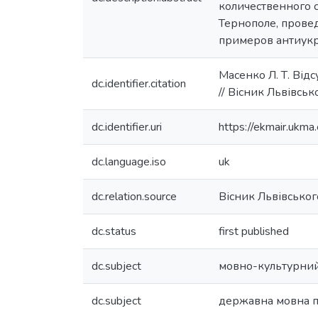
количественного 
Тернополе, прове
примеров антиукр
Масенко Л. Т. Від
dc.identifier.citation
// Вісник Львівсько
dc.identifier.uri
https://ekmair.uk
dc.language.iso
uk
dc.relation.source
Вісник Львівського
dc.status
first published
dc.subject
мовно-культурний
dc.subject
державна мовна п