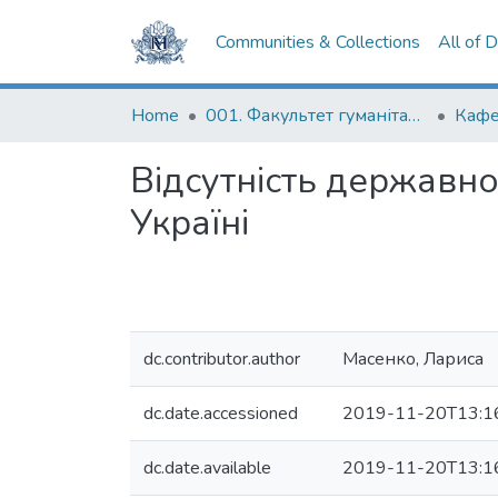
Communities & Collections
All of 
Home
001. Факультет гуманітарних наук
Відсутність державно
Україні
dc.contributor.author
Масенко, Лариса
dc.date.accessioned
2019-11-20T13:1
dc.date.available
2019-11-20T13:1