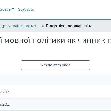
DSpace
Statistics
Кафедра української мови
Відсутність державної мовної політики як чинник політичної кризи в Україні
ї мовної політики як чинник п
Simple item page
6:20Z
6:20Z