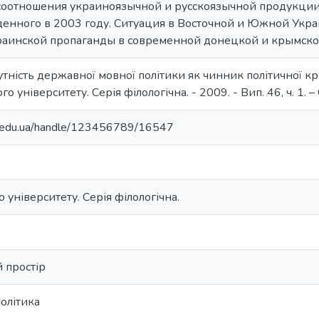
соотношения украиноязычной и русскоязычной продукции в
денного в 2003 году. Ситуация в Восточной и Южной Укра
аинской пропаганды в современной донецкой и крымской
сутність державної мовної політики як чинник політичної кр
го університету. Серія філологічна. - 2009. - Вип. 46, ч. 1. –
ma.edu.ua/handle/123456789/16547
 університету. Серія філологічна.
 простір
олітика