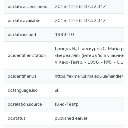
dc.date.accessioned
2015-12-28T07:32:34Z
dc.date.available
2015-12-28T07:32:34Z
dc.date.issued
1998-10
Грицук В., Проскурня С. Майстри 
dc.identifier.citation
«Березілля» (інтерв 'ю з учасника
// Кіно-Театр. - 1998. - №5. - С.16
dc.identifier.uri
https://ekmair.ukma.edu.ua/handl
dc.language.iso
uk
dc.relation.source
Кіно-Театр
dc.status
published earlier