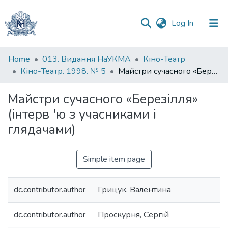
(current)
Log In
Communities
Home
013. Видання НаУКМА
Кіно-Театр
&
Кіно-Театр. 1998. № 5
Майстри сучасного «Березілля» (інтерв 'ю з учасниками і глядачами)
Collections
Майстри сучасного «Березілля»
All of DSpace
(інтерв 'ю з учасниками і
глядачами)
Statistics
Simple item page
dc.contributor.author
Грицук, Валентина
dc.contributor.author
Проскурня, Сергій