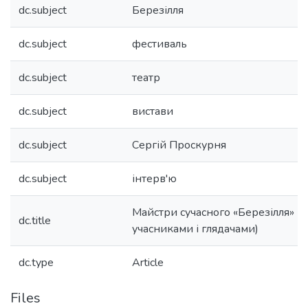
dc.subject
Березілля
dc.subject
фестиваль
dc.subject
театр
dc.subject
вистави
dc.subject
Сергій Проскурня
dc.subject
інтерв'ю
Майстри сучасного «Березілля» (і
dc.title
учасниками і глядачами)
dc.type
Article
Files